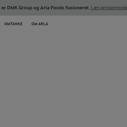
ni er DMK Group og Arla Foods fusioneret.
Læs pressemedde
OMTANKE
OM ARLA