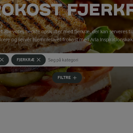
ROKOST FJERK
t alle vores bedste opskrifter med fjerkræ, der kan serveres til
irere og servér hjemmelavet frokost med Arla Inspirationskø
FJERKRÆ
Søg på kategori
Indtast søgeord for at søge
FILTRE