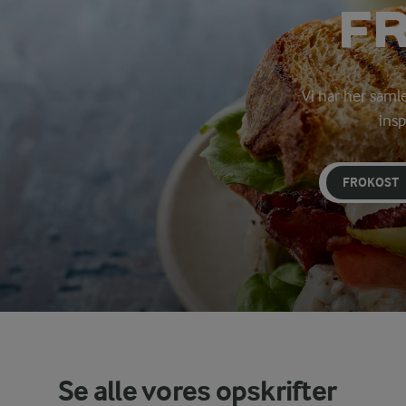
F
Vi har her samle
insp
FROKOST
Se alle vores opskrifter