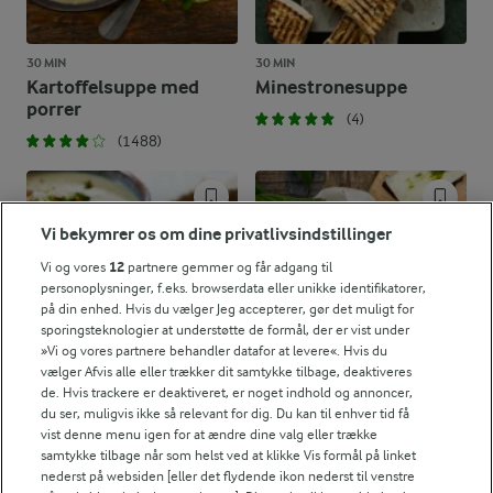
30 MIN
30 MIN
Kartoffelsuppe med
Minestronesuppe
porrer
(4)
(1488)
Vi bekymrer os om dine privatlivsindstillinger
Vi og vores
12
partnere gemmer og får adgang til
personoplysninger, f.eks. browserdata eller unikke identifikatorer,
på din enhed. Hvis du vælger Jeg accepterer, gør det muligt for
sporingsteknologier at understøtte de formål, der er vist under
»Vi og vores partnere behandler datafor at levere«. Hvis du
vælger Afvis alle eller trækker dit samtykke tilbage, deaktiveres
de. Hvis trackere er deaktiveret, er noget indhold og annoncer,
du ser, muligvis ikke så relevant for dig. Du kan til enhver tid få
vist denne menu igen for at ændre dine valg eller trække
35 MIN
samtykke tilbage når som helst ved at klikke Vis formål på linket
Kartoffelsuppe
Brændenældesuppe
nederst på websiden [eller det flydende ikon nederst til venstre