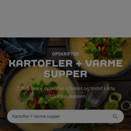
OPSKRIFTER
KARTOFLER + VARME
SUPPER
3.000 lækre opskrifter udviklet og testet i Arla
Inspirationskøkken
Søg på kategori
Indtast søgeord for at søge