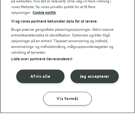
på websiden, hvis det er relevant]. Dine valg vil have virkning i
(80)
(35)
vores Website. Se vores privatliv politik for at få flere
oplysninger.
Cookie politik
Vi og vores partnere behandler data for at levere:
Bruge præcise geografiske placeringsoplysninger. Aktivt scanne
enhedskarakteristika til identifikation. Opbevare og/eller tilgå
oplysninger på en enhed. Tilpasset annoncering og indhold,
annoncerings- og indholdsmåling, målgruppeundersøgelser og
udvikling af tjenester.
Liste over partnere (leverandører)
Afvis alle
Jeg accepterer
1 TIME
45 MIN
Rødbedesuppe
Ærtesuppe med
Vis formål
linsetopping
(66)
(10)