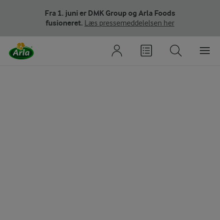
Fra 1. juni er DMK Group og Arla Foods
fusioneret.
Læs pressemeddelelsen her