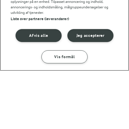
oplysninger på en enhed. Tilpasset annoncering og indhold,
25 MIN
annoncerings- og indholdsmåling, målgruppeundersøgelser og
Dadelkugler
udvikling af tjenester.
(11)
Liste over partnere (leverandører)
Afvis alle
Jeg accepterer
Vis formål
1 TIME 25 MIN
TRADITION FOR FORNYELSE
Læs hvad vores
Pizzadej
landmænd arbejder
(654)
med