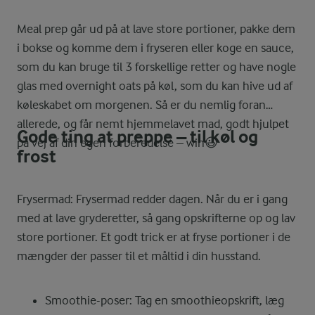
Meal prep går ud på at lave store portioner, pakke dem
i bokse og komme dem i fryseren eller koge en sauce,
som du kan bruge til 3 forskellige retter og have nogle
glas med overnight oats på køl, som du kan hive ud af
køleskabet om morgenen. Så er du nemlig foran
allerede, og får nemt hjemmelavet mad, godt hjulpet
Gode ting at preppe – til køl og
på vej af din egen forberedelse – win😃
frost
Frysermad: Frysermad redder dagen. Når du er i gang
med at lave gryderetter, så gang opskrifterne op og lav
store portioner. Et godt trick er at fryse portioner i de
mængder der passer til et måltid i din husstand.
Smoothie-poser: Tag en smoothieopskrift, læg