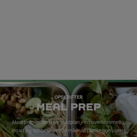
OPSKRIFTER
MEAL PREP
Meal prep er den nye madplan - en overkommelig,
smart og tidsbesparende måde at planlægge ugens