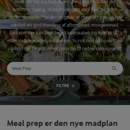
måltider på, og hvis du er i tvivl om hvordan du
kommer i gang, så bare vælg en dag! Her på siden
finder du opskrifter der er gode at meal preppe. Vi har
samlet en god blanding af aftensmad, morgenmad,
salater der kan tåle dage i køleskabet og snacks til
eftermiddage eller madpakker. Scroll ned på opskriften
og find det bedste meal prep-tip til netop den opskrift.
Søg på kategori
Indtast søgeord for at søge
FILTRE
Meal prep er den nye madplan