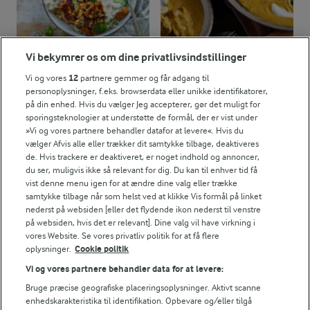
chunks og bag dem med olivenolie, salt og
masser af krydderier. De egner sig godt til
genopvarmning eller at komme i salater.
Vi bekymrer os om dine privatlivsindstillinger
Kød: Lav fx en stor portion grøntsags- eller
Vi og vores
12
partnere gemmer og får adgang til
kyllingedeller og frys dem ned eller steg kylling i
30 MIN
45 MIN
personoplysninger, f.eks. browserdata eller unikke identifikatorer,
Banh Mi salat
Chicken Korma
ovnen eller på panden og pluk det inden du
på din enhed. Hvis du vælger Jeg accepterer, gør det muligt for
sporingsteknologier at understøtte de formål, der er vist under
pakker det.
(44)
(13)
»Vi og vores partnere behandler datafor at levere«. Hvis du
Snacks: Du kan hurtigt bruge mange penge på
vælger Afvis alle eller trækker dit samtykke tilbage, deaktiveres
de. Hvis trackere er deaktiveret, er noget indhold og annoncer,
myslibarer og andre snacks til tasken, men hvis
du ser, muligvis ikke så relevant for dig. Du kan til enhver tid få
du laver dem selv i store portioner, så ved du
vist denne menu igen for at ændre dine valg eller trække
samtykke tilbage når som helst ved at klikke Vis formål på linket
hvad der er i og du vil opleve hvor godt de
nederst på websiden [eller det flydende ikon nederst til venstre
smager.
på websiden, hvis det er relevant]. Dine valg vil have virkning i
vores Website. Se vores privatliv politik for at få flere
oplysninger.
Cookie politik
Vi og vores partnere behandler data for at levere:
Bruge præcise geografiske placeringsoplysninger. Aktivt scanne
enhedskarakteristika til identifikation. Opbevare og/eller tilgå