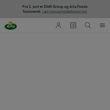
Fra 1. juni er DMK Group og Arla Foods
fusioneret.
Læs pressemeddelelsen her