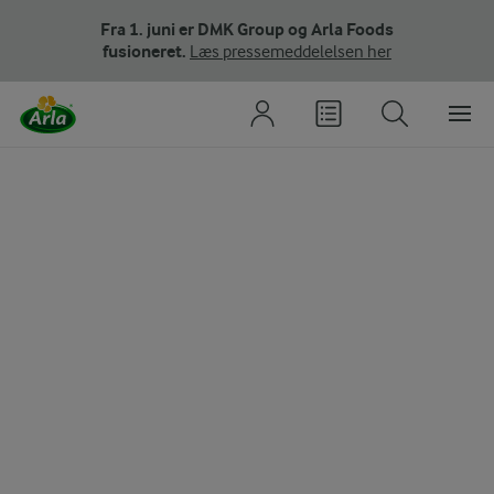
Fra 1. juni er DMK Group og Arla Foods
fusioneret.
Læs pressemeddelelsen her