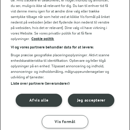
de. Hvis trackere er deaktiveret, er noget indhold og annoncer,
45 MIN
du ser, muligvis ikke så relevant for dig. Du kan til enhver tid få
Hakkebøffer med
vist denne menu igen for at ændre dine valg eller trække
blomme- og
samtykke tilbage når som helst ved at klikke Vis formål på linket
savojkålssauté
nederst på websiden [eller det flydende ikon nederst til venstre
på websiden, hvis det er relevant]. Dine valg vil have virkning i
(11)
vores Website. Se vores privatliv politik for at få flere
oplysninger.
Cookie politik
Vi og vores partnere behandler data for at levere:
Bruge præcise geografiske placeringsoplysninger. Aktivt scanne
enhedskarakteristika til identifikation. Opbevare og/eller tilgå
oplysninger på en enhed. Tilpasset annoncering og indhold,
annoncerings- og indholdsmåling, målgruppeundersøgelser og
udvikling af tjenester.
Liste over partnere (leverandører)
Afvis alle
Jeg accepterer
45 MIN
FØLG MED PÅ INSTAGRAM
Få madinspiration,
Kartoffelsalat med
Vis formål
tips og tricks her
bagte kartofler