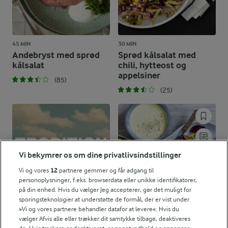
45 MIN
30 MIN
Andebryst med sprød
Sprød kålsalat med
kålsalat
chili, hytteost og
appelsiner
(85)
(25)
Vi bekymrer os om dine privatlivsindstillinger
Vi og vores
12
partnere gemmer og får adgang til
personoplysninger, f.eks. browserdata eller unikke identifikatorer,
på din enhed. Hvis du vælger Jeg accepterer, gør det muligt for
sporingsteknologier at understøtte de formål, der er vist under
»Vi og vores partnere behandler datafor at levere«. Hvis du
vælger Afvis alle eller trækker dit samtykke tilbage, deaktiveres