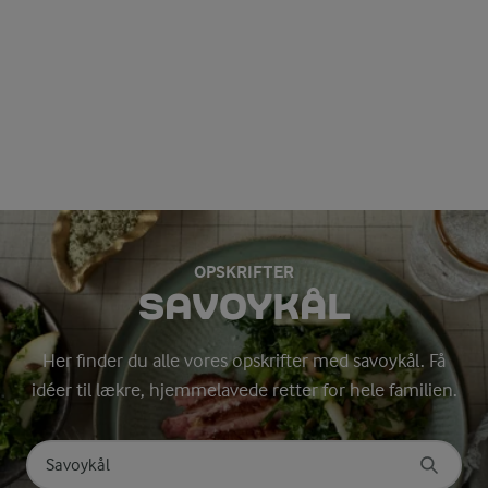
OPSKRIFTER
SAVOYKÅL
Her finder du alle vores opskrifter med savoykål. Få
idéer til lækre, hjemmelavede retter for hele familien.
Søg på kategori