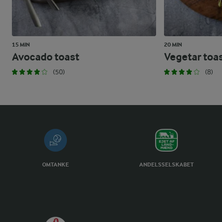
15 MIN
20 MIN
Avocado toast
Vegetar toa
(50)
(8)
OMTANKE
ANDELSSELSKABET