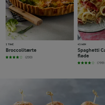
1 TIME
45 MIN
Broccolitærte
Spaghetti C
fløde
(200)
(799)