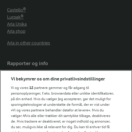
Castello®
Lurpak®
Arla Unika
Arla shop
Arla in other countries
Rapporter og info
Vi bekymrer os om dine privatlivsindstillinger
Årsrapport
FarmAhead™ Check rapport
Vi og vores
12
partnere gemmer og får adgang til
personoplysninger, f.eks. browserdata eller unikke identifikatorer,
Andelshaverinfo: Mælkepris
på din enhed. Hvis du vælger Jeg accepterer, gør det muligt for
Fødevarestyrelsens smiley-rapporter for Arla Foods
sporingsteknologier at understøtte de formål, der er vist under
Fødevarestyrelsens smiley-rapporter for Jörd
»Vi og vores partnere behandler datafor at levere«. Hvis du
Fødevarestyrelsens smiley-rapporter for Lurpak PB
vælger Afvis alle eller trækker dit samtykke tilbage, deaktiveres
de. Hvis trackere er deaktiveret, er noget indhold og annoncer,
du ser, muligvis ikke så relevant for dig. Du kan til enhver tid få