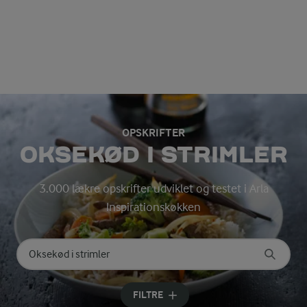
OPSKRIFTER
OKSEKØD I STRIMLER
3.000 lækre opskrifter udviklet og testet i Arla
Inspirationskøkken
Søg på kategori
Indtast søgeord for at søge
FILTRE