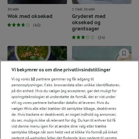
30 MIN
1 TIME 30 MIN
Wok med oksekød
Gryderet med
oksekød og
(40)
grøntsager
(24)
Vi bekymrer os om dine privatlivsindstillinger
Vi og vores
12
partnere gemmer og får adgang til
personoplysninger, f.eks. browserdata eller unikke identifikatorer,
på din enhed. Hvis du vælger Jeg accepterer, gør det muligt for
sporingsteknologier at understøtte de formål, der er vist under
»Vi og vores partnere behandler datafor at levere«. Hvis du
vælger Afvis alle eller trækker dit samtykke tilbage, deaktiveres
de. Hvis trackere er deaktiveret, er noget indhold og annoncer,
du ser, muligvis ikke så relevant for dig. Du kan til enhver tid få
45 MIN
vist denne menu igen for at ændre dine valg eller trække
Biksemad i ovn
samtykke tilbage når som helst ved at klikke Vis formål på linket
nederst på websiden [eller det flydende ikon nederst til venstre