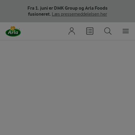
Fra 1. juni er DMK Group og Arla Foods
fusioneret.
Læs pressemeddelelsen her