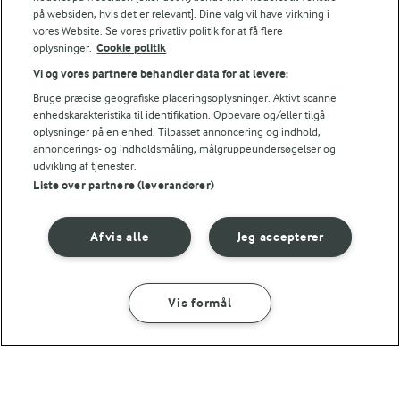
(38)
på websiden, hvis det er relevant]. Dine valg vil have virkning i
vores Website. Se vores privatliv politik for at få flere
oplysninger.
Cookie politik
Vi og vores partnere behandler data for at levere:
Bruge præcise geografiske placeringsoplysninger. Aktivt scanne
enhedskarakteristika til identifikation. Opbevare og/eller tilgå
oplysninger på en enhed. Tilpasset annoncering og indhold,
annoncerings- og indholdsmåling, målgruppeundersøgelser og
udvikling af tjenester.
Liste over partnere (leverandører)
Afvis alle
Jeg accepterer
30 MIN
FØLG MED PÅ INSTAGRAM
Få madinspiration,
Lynstegte grøntsager
tips og tricks her
med nudler
Vis formål
(12)