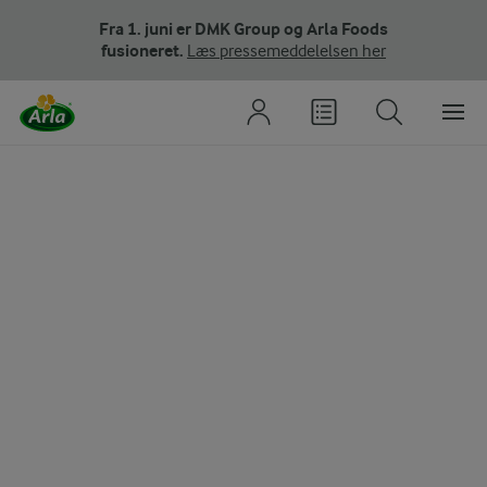
Fra 1. juni er DMK Group og Arla Foods
fusioneret.
Læs pressemeddelelsen her