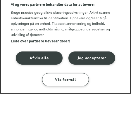
Vi og vores partnere behandler data for at levere:
Bruge præcise geografiske placeringsoplysninger. Aktivt scanne
enhedskarakteristika til identifikation. Opbevare og/eller tilgå
oplysninger på en enhed. Tilpasset annoncering og indhold,
annoncerings- og indholdsmåling, målgruppeundersøgelser og
udvikling af tjenester.
30 MIN
45 MIN
Liste over partnere (leverandører)
Lasagnesuppe
Marry me chicken
(6)
(72)
Afvis alle
Jeg accepterer
Vis formål