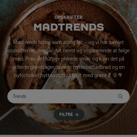
OPSKRIFTER
MADTRENDS
Madtrends hitter som aldrig før – og vi har samlet
opskrifterne, der gør det nemt og inspirerende at følge
med. Prøv det luftige piskede smør og kom det på
grillede grøntsager, sprøde hytteostfladbrød og en
nyfortolket hytteostpizza fyldt med grønt🥬🫑🥦
Søg på kategori
Indtast søgeord for at søge
FILTRE