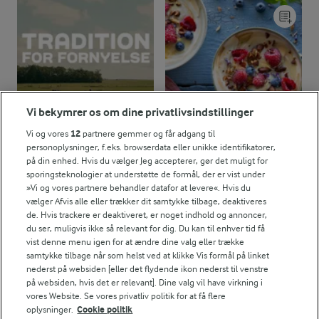
Vi bekymrer os om dine privatlivsindstillinger
Vi og vores
12
partnere gemmer og får adgang til
personoplysninger, f.eks. browserdata eller unikke identifikatorer,
10 MIN
TRADITION FOR FORNYELSE
på din enhed. Hvis du vælger Jeg accepterer, gør det muligt for
Læs hvad vores
Yoghurtbowl med
sporingsteknologier at understøtte de formål, der er vist under
landmænd arbejder
kaffe
»Vi og vores partnere behandler datafor at levere«. Hvis du
med
vælger Afvis alle eller trækker dit samtykke tilbage, deaktiveres
(4)
de. Hvis trackere er deaktiveret, er noget indhold og annoncer,
du ser, muligvis ikke så relevant for dig. Du kan til enhver tid få
vist denne menu igen for at ændre dine valg eller trække
samtykke tilbage når som helst ved at klikke Vis formål på linket
nederst på websiden [eller det flydende ikon nederst til venstre
på websiden, hvis det er relevant]. Dine valg vil have virkning i
vores Website. Se vores privatliv politik for at få flere
oplysninger.
Cookie politik