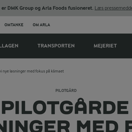
ni er DMK Group og Arla Foods fusioneret.
Læs pressemedde
OMTANKE
OM ARLA
LLAGEN
TRANSPORTEN
MEJERIET
 vi nye løsninger med fokus på klimaet
PILOTGÅRD
 PILOTGÅRDE 
NINGER MED 