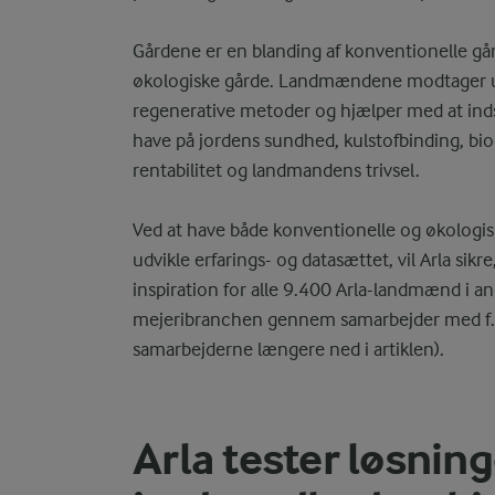
Gårdene er en blanding af konventionelle går
økologiske gårde. Landmændene modtager und
regenerative metoder og hjælper med at indsa
have på jordens sundhed, kulstofbinding, bi
rentabilitet og landmandens trivsel.
Ved at have både konventionelle og økologiske
udvikle erfarings- og datasættet, vil Arla sikr
inspiration for alle 9.400 Arla-landmænd i an
mejeribranchen gennem samarbejder med f.
samarbejderne længere ned i artiklen).
Arla tester løsnin