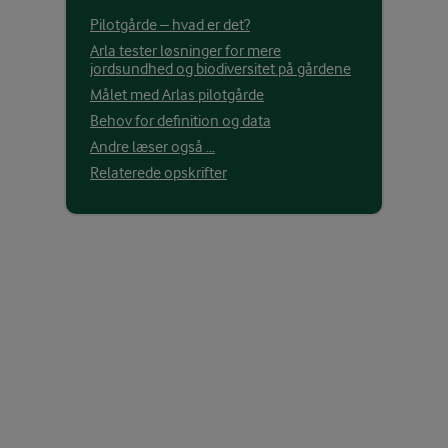
Pilotgårde – hvad er det?
Arla tester løsninger for mere
jordsundhed og biodiversitet på gårdene
Målet med Arlas pilotgårde
Behov for definition og data
Andre læser også ...
Relaterede opskrifter