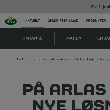
Fra 1. ju
AKTUELT
OPSKRIFTER & MAD
PRODUKTER
OMTANKE
MADEN
EMBA
Om Arla
Omtanke
Alle artikler
På Arlas pilotgårde tester
PÅ ARLAS
NYE LØS