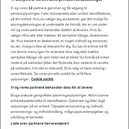
FarmAhead™ Check rapport
Vi og vores
12
partnere gemmer og får adgang til
Andelshaverinfo: Mælkepris
personoplysninger, f.eks. browserdata eller unikke identifikatorer,
på din enhed. Hvis du vælger Jeg accepterer, gør det muligt for
Fødevarestyrelsens smiley-rapporter for Arla Foods
sporingsteknologier at understøtte de formål, der er vist under
Fødevarestyrelsens smiley-rapporter for Jörd
»Vi og vores partnere behandler datafor at levere«. Hvis du
Fødevarestyrelsens smiley-rapporter for Lurpak PB
vælger Afvis alle eller trækker dit samtykke tilbage, deaktiveres
de. Hvis trackere er deaktiveret, er noget indhold og annoncer,
du ser, muligvis ikke så relevant for dig. Du kan til enhver tid få
vist denne menu igen for at ændre dine valg eller trække
samtykke tilbage når som helst ved at klikke Vis formål på linket
Følg
nederst på websiden [eller det flydende ikon nederst til venstre
på websiden, hvis det er relevant]. Dine valg vil have virkning i
vores Website. Se vores privatliv politik for at få flere
oplysninger.
Cookie politik
Vi og vores partnere behandler data for at levere:
Bruge præcise geografiske placeringsoplysninger. Aktivt scanne
enhedskarakteristika til identifikation. Opbevare og/eller tilgå
oplysninger på en enhed. Tilpasset annoncering og indhold,
© 2026 Arla Foods
annoncerings- og indholdsmåling, målgruppeundersøgelser og
Vælg en anden cookies
udvikling af tjenester.
Liste over partnere (leverandører)