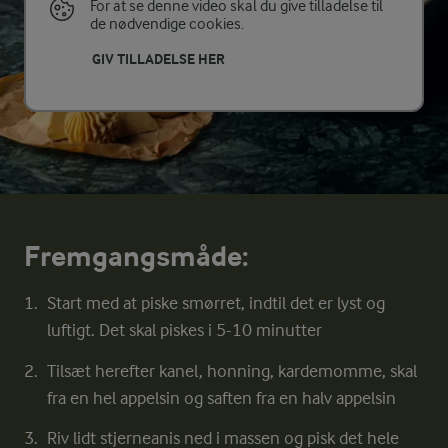
For at se denne video skal du give tilladelse til
de nødvendige cookies.
GIV TILLADELSE HER
Fremgangsmåde:
Start med at piske smørret, indtil det er lyst og
luftigt. Det skal piskes i 5-10 minutter
Tilsæt herefter kanel, honning, kardemomme, skal
fra en hel appelsin og saften fra en halv appelsin
Riv lidt stjerneanis ned i massen og pisk det hele