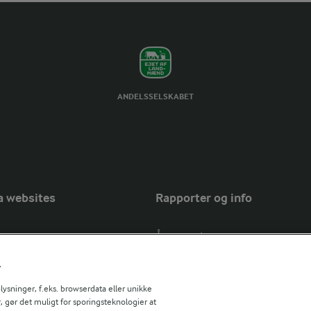
ANDELSSELSKABET
a websites
Rapporter og info
Årsrapport
FarmAhead™ Check rapport
r
Andelshaverinfo: Mælkepris
Fødevarestyrelsens smiley-rapport
sninger, f.eks. browserdata eller unikke
, gør det muligt for sporingsteknologier at
Arla Foods