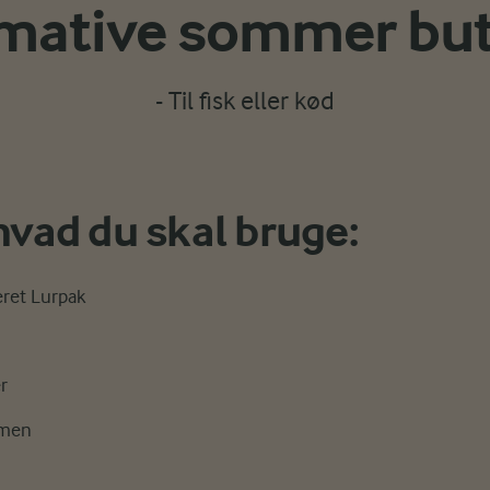
imative sommer bu
- Til fisk eller kød
 hvad du skal bruge:
ret Lurpak
er
mmen
r