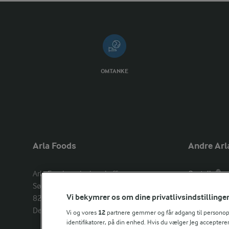
OMTANKE
Arla Foods
Andre Arl
Arla Foods amba head office

Castello®
Sønderhøj 14, 

Lurpak®
Vi bekymrer os om dine privatlivsindstillinge
8260 Viby J 

Arla Unika
Denmark
Arla shop
Vi og vores
12
partnere gemmer og får adgang til personoply
identifikatorer, på din enhed. Hvis du vælger Jeg accepterer