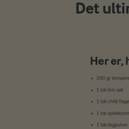
Det ult
Her er,
200 gr tempere
1 tsk fint salt
1 tsk chilli flag
1 tsk spidsko
1 tak løgpulve