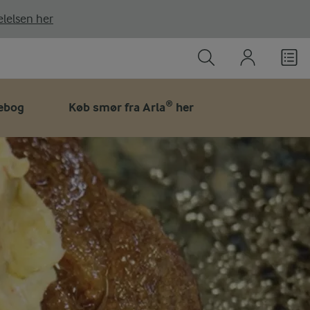
lelsen her
ebog
Køb smør fra Arla® her