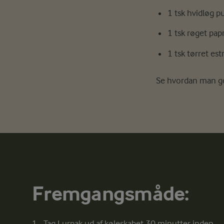
1 tsk hvidløg p
1 tsk røget pap
1 tsk tørret es
Se hvordan man gø
Fremgangsmåde:
Tag Lurpak ud af køleskabet 30 minutter inden