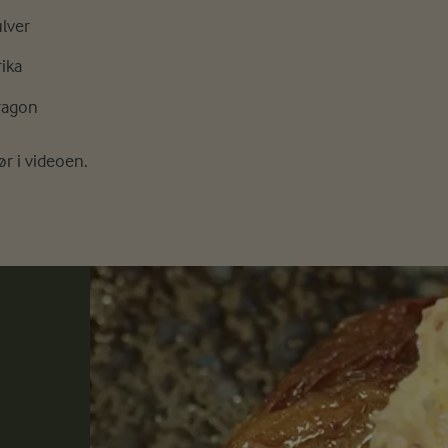
ulver
rika
tragon
r i videoen.