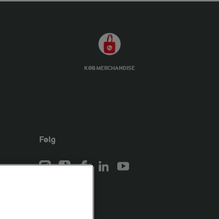
KØB MERCHANDISE
Følg
er for