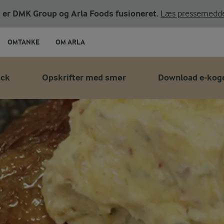
ni er DMK Group og Arla Foods fusioneret.
Læs pressemedde
OMTANKE
OM ARLA
ack
Opskrifter med smør
Download e-kog