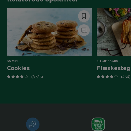
45 MIN
1 TIME 55 MIN
Cookies
Flæskesteg
(8725)
(464)