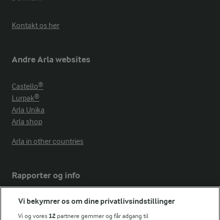
Kontakt os her
Andre Arla websites
Castello®
Lurpak®
Arla Unika
Arla shop
Arla in other countries
Rapporter og info
Vi bekymrer os om dine privatlivsindstillinger
Årsrapport
FarmAhead™ Check rapport
Vi og vores
12
partnere gemmer og får adgang til