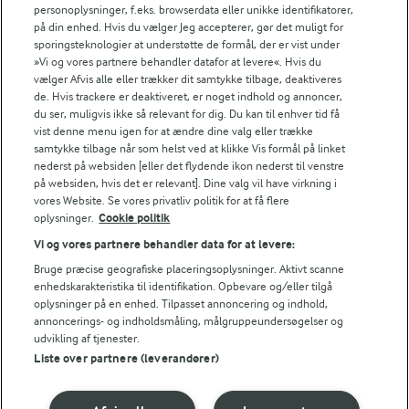
Andelshaverinfo: Mælkepris
personoplysninger, f.eks. browserdata eller unikke identifikatorer,
på din enhed. Hvis du vælger Jeg accepterer, gør det muligt for
Fødevarestyrelsens smiley-rapporter for Arla Foods
sporingsteknologier at understøtte de formål, der er vist under
Fødevarestyrelsens smiley-rapporter for Jörd
»Vi og vores partnere behandler datafor at levere«. Hvis du
Fødevarestyrelsens smiley-rapporter for Lurpak PB
vælger Afvis alle eller trækker dit samtykke tilbage, deaktiveres
de. Hvis trackere er deaktiveret, er noget indhold og annoncer,
du ser, muligvis ikke så relevant for dig. Du kan til enhver tid få
vist denne menu igen for at ændre dine valg eller trække
samtykke tilbage når som helst ved at klikke Vis formål på linket
Følg
nederst på websiden [eller det flydende ikon nederst til venstre
på websiden, hvis det er relevant]. Dine valg vil have virkning i
vores Website. Se vores privatliv politik for at få flere
oplysninger.
Cookie politik
Vi og vores partnere behandler data for at levere:
Bruge præcise geografiske placeringsoplysninger. Aktivt scanne
enhedskarakteristika til identifikation. Opbevare og/eller tilgå
oplysninger på en enhed. Tilpasset annoncering og indhold,
© 2026 Arla Foods
annoncerings- og indholdsmåling, målgruppeundersøgelser og
Vælg en anden cookies
udvikling af tjenester.
Liste over partnere (leverandører)
Cookie politik