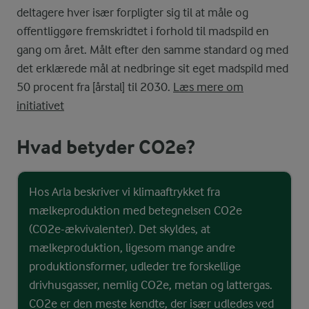
deltagere hver især forpligter sig til at måle og
offentliggøre fremskridtet i forhold til madspild en
gang om året. Målt efter den samme standard og med
det erklærede mål at nedbringe sit eget madspild med
50 procent fra [årstal] til 2030.
Læs mere om
initiativet
Hvad betyder CO2e?
Hos Arla beskriver vi klimaaftrykket fra
mælkeproduktion med betegnelsen CO2e
(CO2e-ækvivalenter). Det skyldes, at
mælkeproduktion, ligesom mange andre
produktionsformer, udleder tre forskellige
drivhusgasser, nemlig CO2e, metan og lattergas.
CO2e er den meste kendte, der især udledes ved