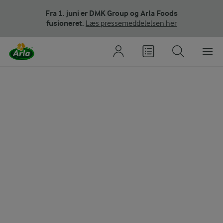
Fra 1. juni er DMK Group og Arla Foods
fusioneret.
Læs pressemeddelelsen her