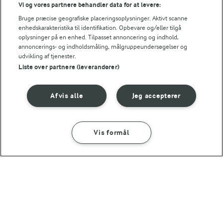
Vi og vores partnere behandler data for at levere:
Bruge præcise geografiske placeringsoplysninger. Aktivt scanne
enhedskarakteristika til identifikation. Opbevare og/eller tilgå
oplysninger på en enhed. Tilpasset annoncering og indhold,
annoncerings- og indholdsmåling, målgruppeundersøgelser og
udvikling af tjenester.
Liste over partnere (leverandører)
30 MIN
20 MIN
Mexicansk tacosalat
Nudler med oksekød
Afvis alle
Jeg accepterer
(17)
(34)
Vis formål