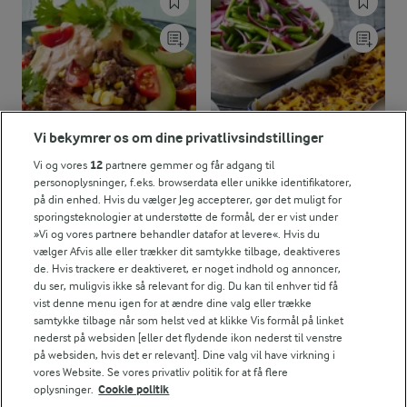
Vi bekymrer os om dine privatlivsindstillinger
Vi og vores
12
partnere gemmer og får adgang til
personoplysninger, f.eks. browserdata eller unikke identifikatorer,
på din enhed. Hvis du vælger Jeg accepterer, gør det muligt for
1 TIME 20 MIN
1 TIME 20 MIN
sporingsteknologier at understøtte de formål, der er vist under
Halve bagte kartofler
Bagte rodfrugter med
»Vi og vores partnere behandler datafor at levere«. Hvis du
med avocado, okse og
oksekød og chiliost
vælger Afvis alle eller trækker dit samtykke tilbage, deaktiveres
koriander
de. Hvis trackere er deaktiveret, er noget indhold og annoncer,
(62)
du ser, muligvis ikke så relevant for dig. Du kan til enhver tid få
(57)
vist denne menu igen for at ændre dine valg eller trække
samtykke tilbage når som helst ved at klikke Vis formål på linket
nederst på websiden [eller det flydende ikon nederst til venstre
på websiden, hvis det er relevant]. Dine valg vil have virkning i
vores Website. Se vores privatliv politik for at få flere
oplysninger.
Cookie politik