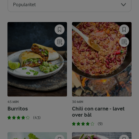
Popularitet
45 MIN
30 MIN
Burritos
Chili con carne - lavet
over bål
(43)
(9)