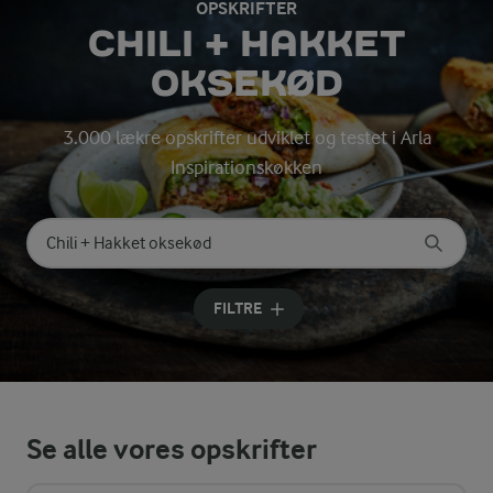
OPSKRIFTER
CHILI + HAKKET
OKSEKØD
3.000 lækre opskrifter udviklet og testet i Arla
Inspirationskøkken
Søg på kategori
Indtast søgeord for at søge
FILTRE
Se alle vores opskrifter