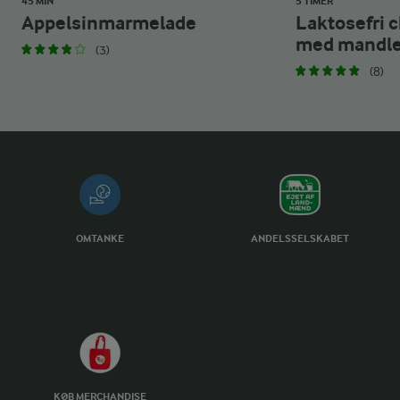
45 MIN
5 TIMER
Appelsinmarmelade
Laktosefri 
med mandler
(3)
(8)
OMTANKE
ANDELSSELSKABET
KØB MERCHANDISE