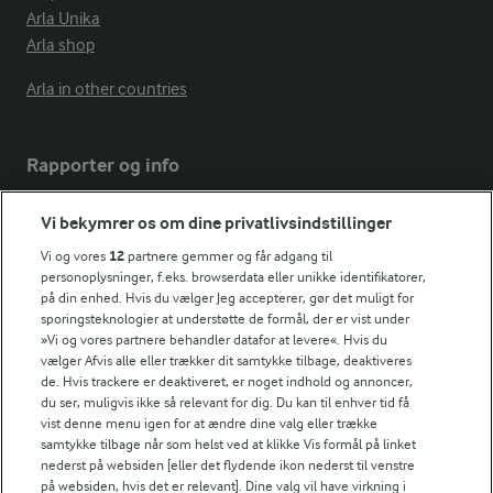
Arla Unika
Arla shop
Arla in other countries
Rapporter og info
Vi bekymrer os om dine privatlivsindstillinger
Årsrapport
FarmAhead™ Check rapport
Vi og vores
12
partnere gemmer og får adgang til
Andelshaverinfo: Mælkepris
personoplysninger, f.eks. browserdata eller unikke identifikatorer,
på din enhed. Hvis du vælger Jeg accepterer, gør det muligt for
Fødevarestyrelsens smiley-rapporter for Arla Foods
sporingsteknologier at understøtte de formål, der er vist under
Fødevarestyrelsens smiley-rapporter for Jörd
»Vi og vores partnere behandler datafor at levere«. Hvis du
Fødevarestyrelsens smiley-rapporter for Lurpak PB
vælger Afvis alle eller trækker dit samtykke tilbage, deaktiveres
de. Hvis trackere er deaktiveret, er noget indhold og annoncer,
du ser, muligvis ikke så relevant for dig. Du kan til enhver tid få
vist denne menu igen for at ændre dine valg eller trække
samtykke tilbage når som helst ved at klikke Vis formål på linket
Følg
nederst på websiden [eller det flydende ikon nederst til venstre
på websiden, hvis det er relevant]. Dine valg vil have virkning i