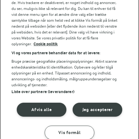
de. Hvis trackere er deaktiveret, er noget indhold og annoncer,
du ser, muligvis ikke så relevant for dig. Du kan til enhver tid få
vist denne menu igen for at ændre dine valg eller trække
samtykke tilbage når som helst ved at klikke Vis formål på linket
Følg
nederst på websiden [eller det flydende ikon nederst til venstre
på websiden, hvis det er relevant]. Dine valg vil have virkning i
vores Website. Se vores privatliv politik for at få flere
oplysninger.
Cookie politik
Vi og vores partnere behandler data for at levere:
Bruge præcise geografiske placeringsoplysninger. Aktivt scanne
enhedskarakteristika til identifikation. Opbevare og/eller tilgå
oplysninger på en enhed. Tilpasset annoncering og indhold,
© 2026 Arla Foods
annoncerings- og indholdsmåling, målgruppeundersøgelser og
udvikling af tjenester.
Vælg en anden cookies
Liste over partnere (leverandører)
Cookie politik
Afvis alle
Jeg accepterer
Betingelser for brug
Håndtering af personlige oplysninger
Vis formål