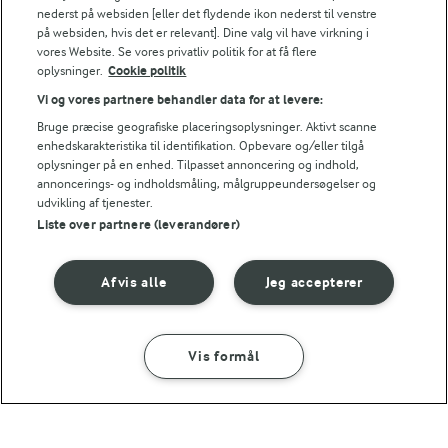
nederst på websiden [eller det flydende ikon nederst til venstre
aioli-flødeskum
(59)
på websiden, hvis det er relevant]. Dine valg vil have virkning i
(8)
vores Website. Se vores privatliv politik for at få flere
oplysninger.
Cookie politik
Vi og vores partnere behandler data for at levere:
Bruge præcise geografiske placeringsoplysninger. Aktivt scanne
enhedskarakteristika til identifikation. Opbevare og/eller tilgå
oplysninger på en enhed. Tilpasset annoncering og indhold,
annoncerings- og indholdsmåling, målgruppeundersøgelser og
udvikling af tjenester.
Liste over partnere (leverandører)
Afvis alle
Jeg accepterer
1 TIME 5 MIN
1 TIME 30 MIN
Torskemousse
Artiskokker med
Vis formål
safransmør
(22)
(10)