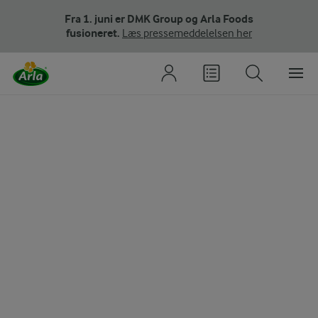
Fra 1. juni er DMK Group og Arla Foods
fusioneret.
Læs pressemeddelelsen her