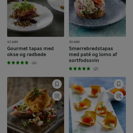
45 MIN
30 MIN
Gourmet tapas med
Smørrebrødstapas
okse og rødbede
med paté og lomo af
sortfodssvin
(4)
(2)