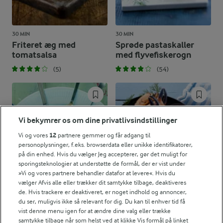
30 MIN
30 MIN
Friteret æg med
Sprøde pastaskaller
tomatsalsa
med flyvefiskerogn
(5)
(54)
Vi bekymrer os om dine privatlivsindstillinger
Vi og vores
12
partnere gemmer og får adgang til
personoplysninger, f.eks. browserdata eller unikke identifikatorer,
på din enhed. Hvis du vælger Jeg accepterer, gør det muligt for
sporingsteknologier at understøtte de formål, der er vist under
»Vi og vores partnere behandler datafor at levere«. Hvis du
vælger Afvis alle eller trækker dit samtykke tilbage, deaktiveres
de. Hvis trackere er deaktiveret, er noget indhold og annoncer,
du ser, muligvis ikke så relevant for dig. Du kan til enhver tid få
45 MIN
45 MIN
vist denne menu igen for at ændre dine valg eller trække
Tapas-skeer
Krabbekløer med
samtykke tilbage når som helst ved at klikke Vis formål på linket