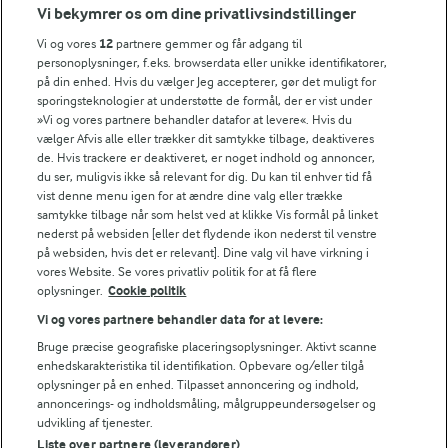
Vi bekymrer os om dine privatlivsindstillinger
Vi og vores
12
partnere gemmer og får adgang til
personoplysninger, f.eks. browserdata eller unikke identifikatorer,
på din enhed. Hvis du vælger Jeg accepterer, gør det muligt for
sporingsteknologier at understøtte de formål, der er vist under
»Vi og vores partnere behandler datafor at levere«. Hvis du
vælger Afvis alle eller trækker dit samtykke tilbage, deaktiveres
de. Hvis trackere er deaktiveret, er noget indhold og annoncer,
du ser, muligvis ikke så relevant for dig. Du kan til enhver tid få
vist denne menu igen for at ændre dine valg eller trække
samtykke tilbage når som helst ved at klikke Vis formål på linket
30 MIN
30 MIN
nederst på websiden [eller det flydende ikon nederst til venstre
Mørbradbøffer med
Frittata
på websiden, hvis det er relevant]. Dine valg vil have virkning i
salattopping
vores Website. Se vores privatliv politik for at få flere
(38)
oplysninger.
Cookie politik
(42)
Vi og vores partnere behandler data for at levere:
Bruge præcise geografiske placeringsoplysninger. Aktivt scanne
enhedskarakteristika til identifikation. Opbevare og/eller tilgå
oplysninger på en enhed. Tilpasset annoncering og indhold,
annoncerings- og indholdsmåling, målgruppeundersøgelser og
udvikling af tjenester.
Liste over partnere (leverandører)