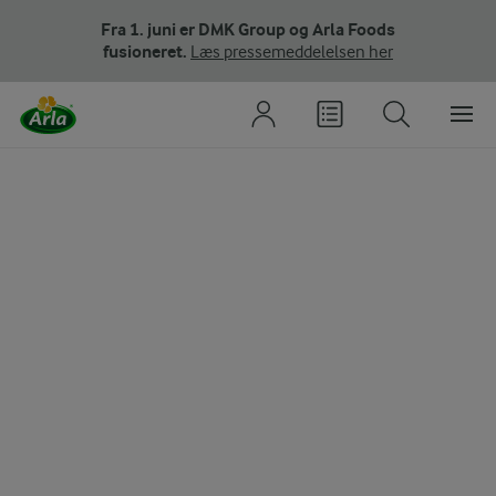
Fra 1. juni er DMK Group og Arla Foods
fusioneret.
Læs pressemeddelelsen her