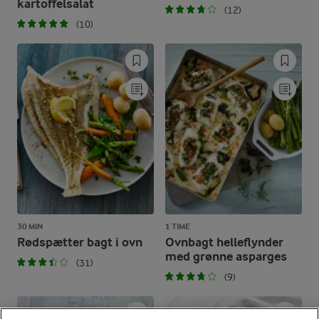
kartoffelsalat
(12)
(10)
30 MIN
1 TIME
Rødspætter bagt i ovn
Ovnbagt helleflynder
med grønne asparges
(31)
(9)