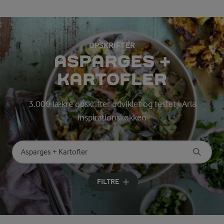
OPSKRIFTER
ASPARGES +
KARTOFLER
3.000 lækre opskrifter udviklet og testet i Arla
Inspirationskøkken
Søg på kategori
Indtast søgeord for at søge
FILTRE