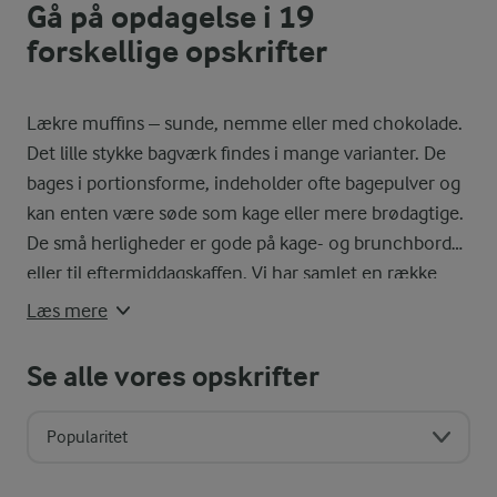
Gå på opdagelse i 19
forskellige opskrifter
Lækre muffins – sunde, nemme eller med chokolade.
Det lille stykke bagværk findes i mange varianter. De
bages i portionsforme, indeholder ofte bagepulver og
kan enten være søde som kage eller mere brødagtige.
De små herligheder er gode på kage- og brunchbordet
eller til eftermiddagskaffen. Vi har samlet en række
skønne muffins opskrifter fx
chokolademuffins
,
Læs mere
muffins med æbler og kanel
eller de helt klassiske
bananmuffins
.
Se alle vores opskrifter
Popularitet