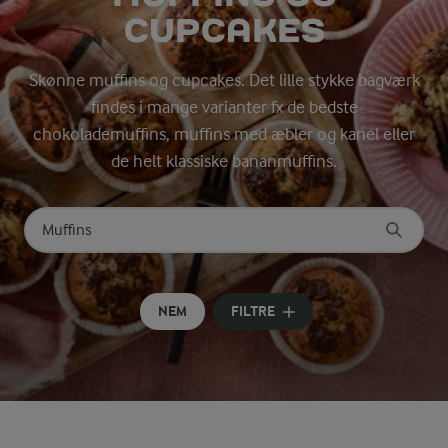
CUPCAKES
Skønne muffins og cupcakes. Det lille stykke bagværk
findes i mange varianter fx de bedste
chokolademuffins, muffins med æbler og kanel eller
de helt klassiske bananmuffins.
Søg på kategori
Indtast søgeord for at søge
NEM
FILTRE