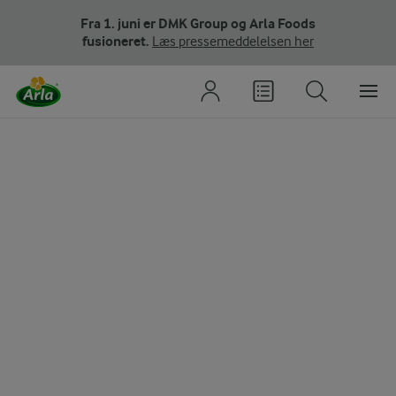
Fra 1. juni er DMK Group og Arla Foods
fusioneret.
Læs pressemeddelelsen her