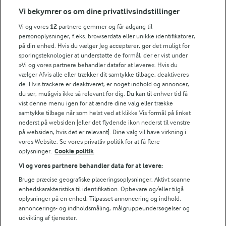
Vi bekymrer os om dine privatlivsindstillinger
Vi og vores
12
partnere gemmer og får adgang til
personoplysninger, f.eks. browserdata eller unikke identifikatorer,
på din enhed. Hvis du vælger Jeg accepterer, gør det muligt for
sporingsteknologier at understøtte de formål, der er vist under
»Vi og vores partnere behandler datafor at levere«. Hvis du
vælger Afvis alle eller trækker dit samtykke tilbage, deaktiveres
de. Hvis trackere er deaktiveret, er noget indhold og annoncer,
du ser, muligvis ikke så relevant for dig. Du kan til enhver tid få
vist denne menu igen for at ændre dine valg eller trække
samtykke tilbage når som helst ved at klikke Vis formål på linket
nederst på websiden [eller det flydende ikon nederst til venstre
på websiden, hvis det er relevant]. Dine valg vil have virkning i
vores Website. Se vores privatliv politik for at få flere
45 MIN
oplysninger.
Cookie politik
Blåbærmuffins
Vi og vores partnere behandler data for at levere:
(61)
Bruge præcise geografiske placeringsoplysninger. Aktivt scanne
enhedskarakteristika til identifikation. Opbevare og/eller tilgå
oplysninger på en enhed. Tilpasset annoncering og indhold,
annoncerings- og indholdsmåling, målgruppeundersøgelser og
udvikling af tjenester.