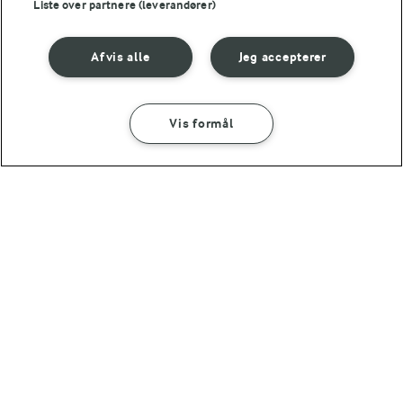
Liste over partnere (leverandører)
Afvis alle
Jeg accepterer
Vis formål
45 MIN
TRADITION FOR FORNYELSE
Læs hvad vores
Rabarbermuffins med
landmænd arbejder
hvid chokolade og
med
mandler
(249)