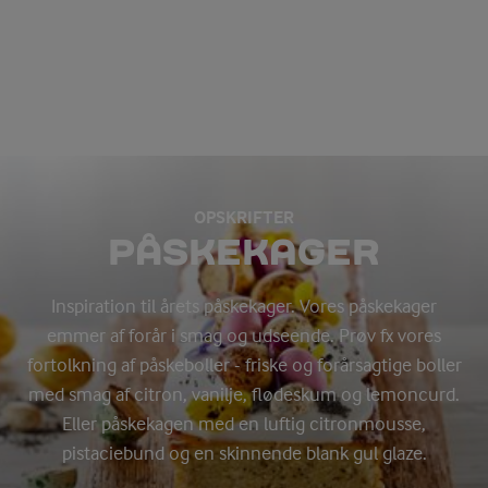
OPSKRIFTER
PÅSKEKAGER
Inspiration til årets påskekager. Vores påskekager
emmer af forår i smag og udseende. Prøv fx vores
fortolkning af påskeboller - friske og forårsagtige boller
med smag af citron, vanilje, flødeskum og lemoncurd.
Eller påskekagen med en luftig citronmousse,
pistaciebund og en skinnende blank gul glaze.