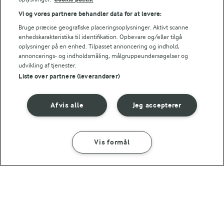
Vi og vores partnere behandler data for at levere:
Bruge præcise geografiske placeringsoplysninger. Aktivt scanne
enhedskarakteristika til identifikation. Opbevare og/eller tilgå
oplysninger på en enhed. Tilpasset annoncering og indhold,
annoncerings- og indholdsmåling, målgruppeundersøgelser og
2 TIMER 20 MIN
MAD GIVER LÆRING TIL LIVET
udvikling af tjenester.
Kan det at dufte og
Påskekage
Liste over partnere (leverandører)
smage lære os noget?
(35)
Afvis alle
Jeg accepterer
Vis formål