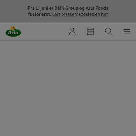
Fra 1. juni er DMK Group og Arla Foods
fusioneret.
Læs pressemeddelelsen her