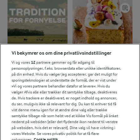
Vi bekymrer os om dine privatlivsindstillinger
Vi og vores
12
partnere gemmer og får adgang til
personoplysninger, f.eks. browserdata eller unikke identifikatorer,
2 TIMER
på din enhed. Hvis du vælger Jeg accepterer, gør det muligt for
Citronkage med
sporingsteknologier at understøtte de formål, der er vist under
birkes
»Vi og vores partnere behandler datafor at levere«. Hvis du
(121)
vælger Afvis alle eller trækker dit samtykke tilbage, deaktiveres
de. Hvis trackere er deaktiveret, er noget indhold og annoncer,
du ser, muligvis ikke så relevant for dig. Du kan til enhver tid få
vist denne menu igen for at ændre dine valg eller trække
samtykke tilbage når som helst ved at klikke Vis formål på linket
nederst på websiden [eller det flydende ikon nederst til venstre
på websiden, hvis det er relevant]. Dine valg vil have virkning i
vores Website. Se vores privatliv politik for at få flere
oplysninger.
Cookie politik