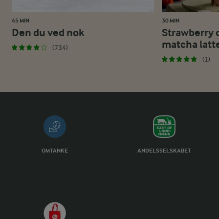
45 MIN
30 MIN
Den du ved nok
Strawberry 
matcha latt
(734)
(1)
OMTANKE
ANDELSSELSKABET