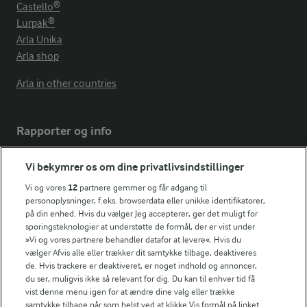
Castello®
Lurpak®
Arla Unika
Arla shop
Arla in other countries
Rapporter og info
Vi bekymrer os om dine privatlivsindstillinger
Årsrapport
FarmAhead™ Check rapport
Vi og vores
12
partnere gemmer og får adgang til
personoplysninger, f.eks. browserdata eller unikke identifikatorer,
Andelshaverinfo: Mælkepris
på din enhed. Hvis du vælger Jeg accepterer, gør det muligt for
Fødevarestyrelsens smiley-rapporter for Arla Foods
sporingsteknologier at understøtte de formål, der er vist under
Fødevarestyrelsens smiley-rapporter for Jörd
»Vi og vores partnere behandler datafor at levere«. Hvis du
Fødevarestyrelsens smiley-rapporter for Lurpak PB
vælger Afvis alle eller trækker dit samtykke tilbage, deaktiveres
de. Hvis trackere er deaktiveret, er noget indhold og annoncer,
du ser, muligvis ikke så relevant for dig. Du kan til enhver tid få
vist denne menu igen for at ændre dine valg eller trække
samtykke tilbage når som helst ved at klikke Vis formål på linket