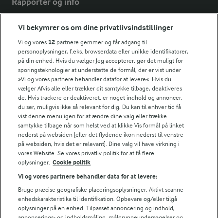
Rapporter og info
Vi bekymrer os om dine privatlivsindstillinger
Årsrapport
FarmAhead™ Check rapport
Vi og vores
12
partnere gemmer og får adgang til
personoplysninger, f.eks. browserdata eller unikke identifikatorer,
Andelshaverinfo: Mælkepris
på din enhed. Hvis du vælger Jeg accepterer, gør det muligt for
Fødevarestyrelsens smiley-rapporter for Arla Foods
sporingsteknologier at understøtte de formål, der er vist under
Fødevarestyrelsens smiley-rapporter for Jörd
»Vi og vores partnere behandler datafor at levere«. Hvis du
Fødevarestyrelsens smiley-rapporter for Lurpak PB
vælger Afvis alle eller trækker dit samtykke tilbage, deaktiveres
de. Hvis trackere er deaktiveret, er noget indhold og annoncer,
du ser, muligvis ikke så relevant for dig. Du kan til enhver tid få
vist denne menu igen for at ændre dine valg eller trække
samtykke tilbage når som helst ved at klikke Vis formål på linket
Følg
nederst på websiden [eller det flydende ikon nederst til venstre
på websiden, hvis det er relevant]. Dine valg vil have virkning i
vores Website. Se vores privatliv politik for at få flere
oplysninger.
Cookie politik
Vi og vores partnere behandler data for at levere:
Bruge præcise geografiske placeringsoplysninger. Aktivt scanne
enhedskarakteristika til identifikation. Opbevare og/eller tilgå
oplysninger på en enhed. Tilpasset annoncering og indhold,
© 2026 Arla Foods
annoncerings- og indholdsmåling, målgruppeundersøgelser og