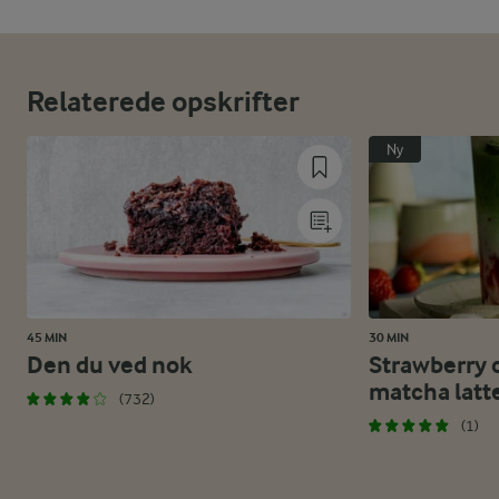
Relaterede opskrifter
Ny
45 MIN
30 MIN
Den du ved nok
Strawberry 
matcha latt
(732)
(1)