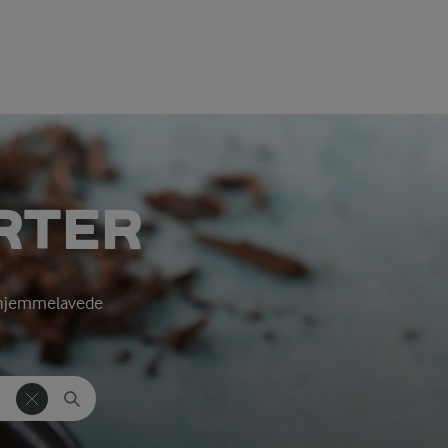
RTER
e, hjemmelavede