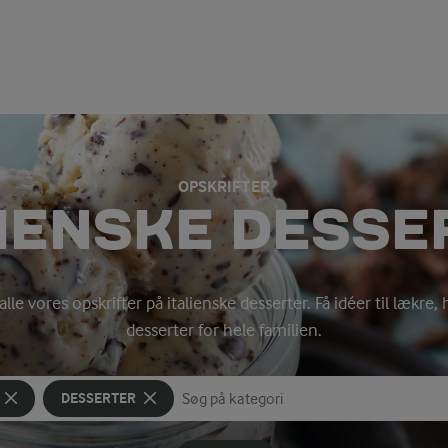
OPSKRIFTER
LIENSKE DESSE
alle vores opskrifter på italienske desserter. Få idéer til lækr
desserter for hele familien.
DESSERTER
Søg på kategori
Indtast søgeord for at søge