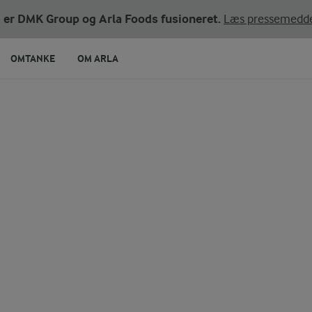
ni er DMK Group og Arla Foods fusioneret.
Læs pressemedde
OMTANKE
OM ARLA