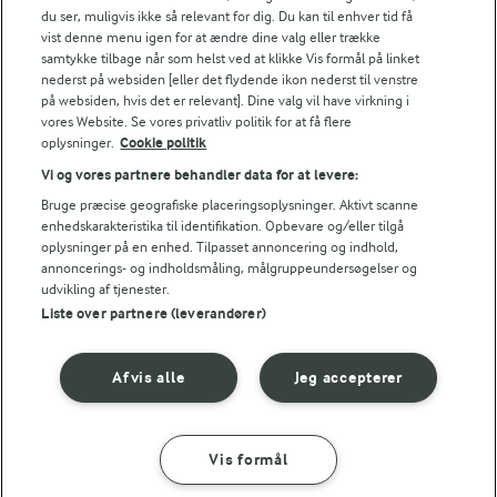
du ser, muligvis ikke så relevant for dig. Du kan til enhver tid få
vist denne menu igen for at ændre dine valg eller trække
samtykke tilbage når som helst ved at klikke Vis formål på linket
Følg
nederst på websiden [eller det flydende ikon nederst til venstre
på websiden, hvis det er relevant]. Dine valg vil have virkning i
vores Website. Se vores privatliv politik for at få flere
oplysninger.
Cookie politik
Vi og vores partnere behandler data for at levere:
Bruge præcise geografiske placeringsoplysninger. Aktivt scanne
enhedskarakteristika til identifikation. Opbevare og/eller tilgå
oplysninger på en enhed. Tilpasset annoncering og indhold,
© 2026 Arla Foods
annoncerings- og indholdsmåling, målgruppeundersøgelser og
udvikling af tjenester.
Vælg en anden cookies
Liste over partnere (leverandører)
Cookie politik
Afvis alle
Jeg accepterer
Betingelser for brug
Håndtering af personlige oplysninger
Vis formål