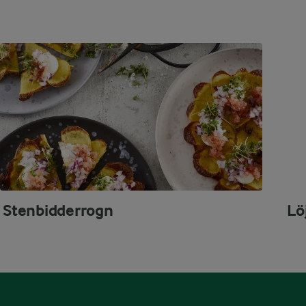
Stenbidderrogn
Lö