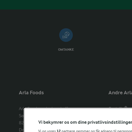
OMTANKE
Arla Foods
Andre Arl
Arla Foods amba head office

Castello®
Sønderhøj 14, 

Lurpak®
Vi bekymrer os om dine privatlivsindstillinge
8260 Viby J 

Arla Unika
Denmark
Arla shop
Vi og vores
12
partnere gemmer og får adgang til personoply