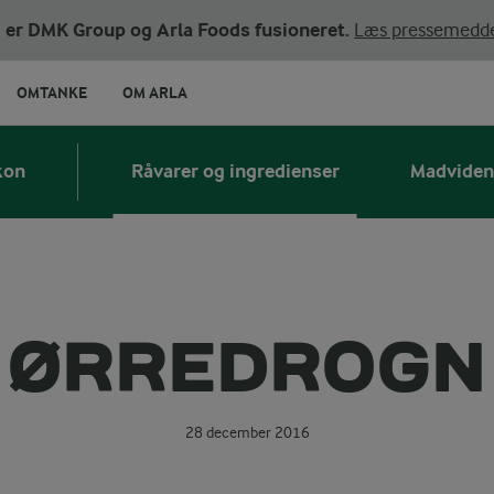
ni er DMK Group og Arla Foods fusioneret.
Læs pressemedde
OMTANKE
OM ARLA
kon
Råvarer og ingredienser
Madviden
ØRREDROGN
28 december 2016