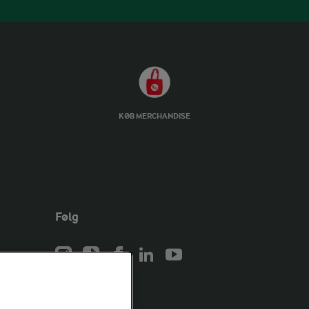
KØB MERCHANDISE
Følg
er for