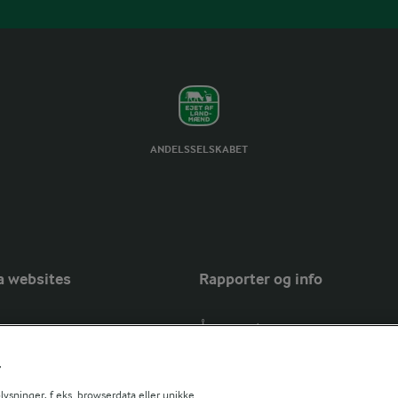
ANDELSSELSKABET
a websites
Rapporter og info
Årsrapport
FarmAhead™ Check rapport
r
Andelshaverinfo: Mælkepris
Fødevarestyrelsens smiley-rapport
sninger, f.eks. browserdata eller unikke