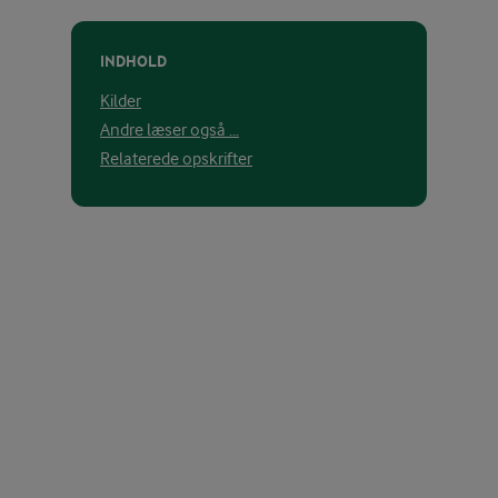
INDHOLD
Kilder
Andre læser også ...
Relaterede opskrifter