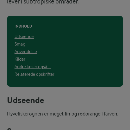
lever i subtropiske områder.
INDHOLD
Udseende
Smag
Anvendelse
Kilder
Andre læser også ...
Relaterede opskrifter
Udseende
Flyvefiskerognen er meget fin og rødorange i farven.