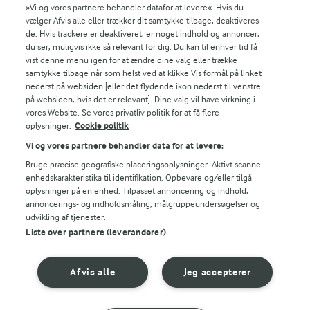
Fødevarestyrelsens smiley-rapporter for Jörd
»Vi og vores partnere behandler datafor at levere«. Hvis du
Fødevarestyrelsens smiley-rapporter for Lurpak PB
vælger Afvis alle eller trækker dit samtykke tilbage, deaktiveres
de. Hvis trackere er deaktiveret, er noget indhold og annoncer,
du ser, muligvis ikke så relevant for dig. Du kan til enhver tid få
vist denne menu igen for at ændre dine valg eller trække
samtykke tilbage når som helst ved at klikke Vis formål på linket
Følg
nederst på websiden [eller det flydende ikon nederst til venstre
på websiden, hvis det er relevant]. Dine valg vil have virkning i
vores Website. Se vores privatliv politik for at få flere
oplysninger.
Cookie politik
Vi og vores partnere behandler data for at levere:
Bruge præcise geografiske placeringsoplysninger. Aktivt scanne
enhedskarakteristika til identifikation. Opbevare og/eller tilgå
oplysninger på en enhed. Tilpasset annoncering og indhold,
© 2026 Arla Foods
annoncerings- og indholdsmåling, målgruppeundersøgelser og
udvikling af tjenester.
Vælg en anden cookies
Liste over partnere (leverandører)
Cookie politik
Afvis alle
Jeg accepterer
Betingelser for brug