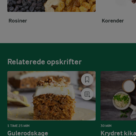
Rosiner
Korender
Relaterede opskrifter
1 TIME 25 MIN
30 MIN
Gulerodskage
Krydret kik