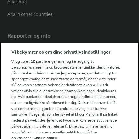
Arla shop
Arla in other countries
Rapporter og info
Vi bekymrer os om dine privatlivsindstillinger
Årsrapport
FarmAhead™ Check rapport
Vi og vores
12
partnere gemmer og får adgang til
personoplysninger, f.eks. browserdata eller unikke identifikatorer,
Andelshaverinfo: Mælkepris
på din enhed. Hvis du vælger Jeg accepterer, gør det muligt for
Fødevarestyrelsens smiley-rapporter for Arla Foods
sporingsteknologier at understøtte de formål, der er vist under
Fødevarestyrelsens smiley-rapporter for Jörd
»Vi og vores partnere behandler datafor at levere«. Hvis du
Fødevarestyrelsens smiley-rapporter for Lurpak PB
vælger Afvis alle eller trækker dit samtykke tilbage, deaktiveres
de. Hvis trackere er deaktiveret, er noget indhold og annoncer,
du ser, muligvis ikke så relevant for dig. Du kan til enhver tid få
vist denne menu igen for at ændre dine valg eller trække
samtykke tilbage når som helst ved at klikke Vis formål på linket
Følg
nederst på websiden [eller det flydende ikon nederst til venstre
på websiden, hvis det er relevant]. Dine valg vil have virkning i
vores Website. Se vores privatliv politik for at få flere
oplysninger.
Cookie politik