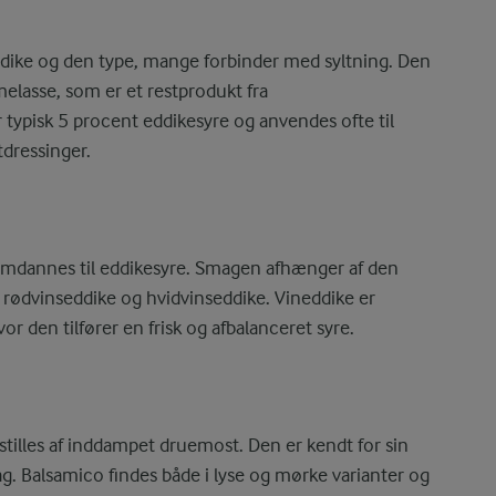
dike og den type, mange forbinder med syltning. Den
melasse, som er et restprodukt fra
typisk 5 procent eddikesyre og anvendes ofte til
tdressinger.
n omdannes til eddikesyre. Smagen afhænger af den
 rødvinseddike og hvidvinseddike. Vineddike er
r den tilfører en frisk og afbalanceret syre.
tilles af inddampet druemost. Den er kendt for sin
g. Balsamico findes både i lyse og mørke varianter og