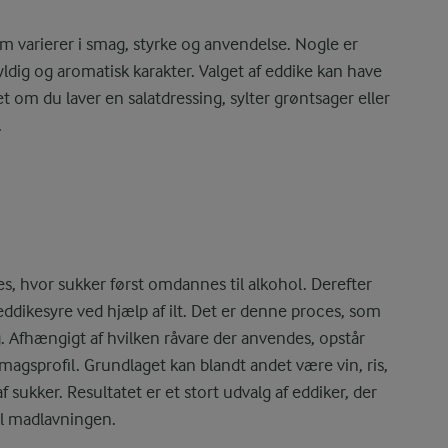
om varierer i smag, styrke og anvendelse. Nogle er
ldig og aromatisk karakter. Valget af eddike kan have
t om du laver en salatdressing, sylter grøntsager eller
.
s, hvor sukker først omdannes til alkohol. Derefter
ddikesyre ved hjælp af ilt. Det er denne proces, som
g. Afhængigt af hvilken råvare der anvendes, opstår
magsprofil. Grundlaget kan blandt andet være vin, ris,
af sukker. Resultatet er et stort udvalg af eddiker, der
il madlavningen.