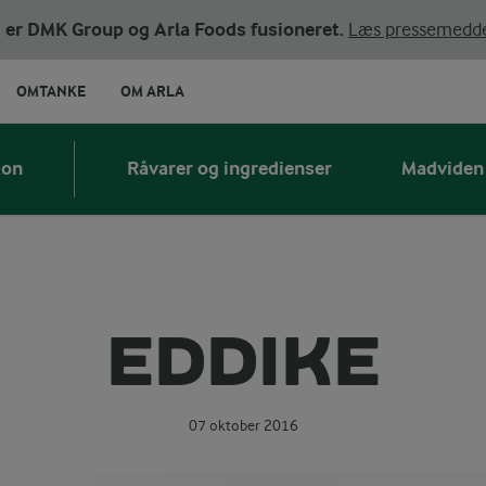
ni er DMK Group og Arla Foods fusioneret.
Læs pressemedde
OMTANKE
OM ARLA
kon
Råvarer og ingredienser
Madviden
EDDIKE
07 oktober 2016