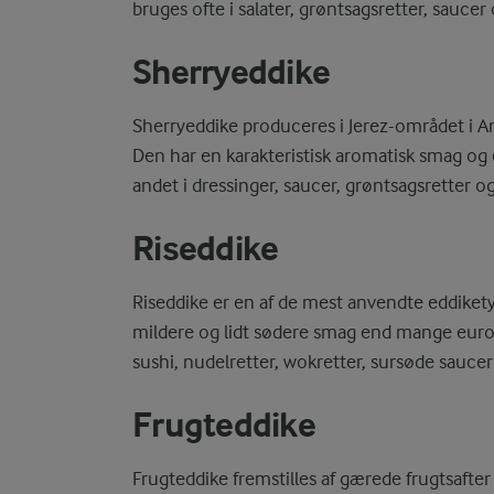
bruges ofte i salater, grøntsagsretter, sauce
Sherryeddike
Sherryeddike produceres i Jerez-området i An
Den har en karakteristisk aromatisk smag og
andet i dressinger, saucer, grøntsagsretter o
Riseddike
Riseddike er en af de mest anvendte eddiketype
mildere og lidt sødere smag end mange europ
sushi, nudelretter, wokretter, sursøde saucer
Frugteddike
Frugteddike fremstilles af gærede frugtsafter