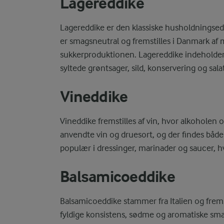
Lagereddike
Lagereddike er den klassiske husholdningsed
er smagsneutral og fremstilles i Danmark af 
sukkerproduktionen. Lagereddike indeholder 
syltede grøntsager, sild, konservering og sala
Vineddike
Vineddike fremstilles af vin, hvor alkohole
anvendte vin og druesort, og der findes både
populær i dressinger, marinader og saucer, hvo
Balsamicoeddike
Balsamicoeddike stammer fra Italien og frems
fyldige konsistens, sødme og aromatiske sma