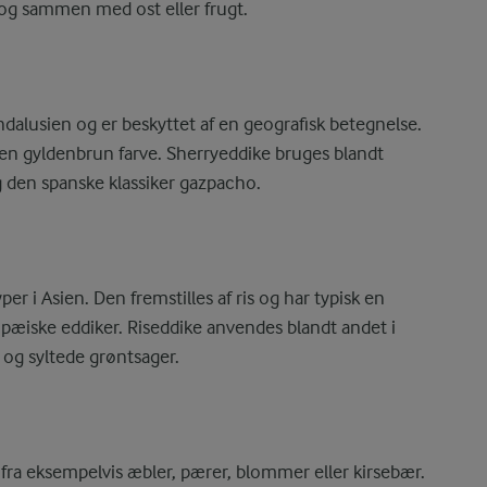
r og sammen med ost eller frugt.
dalusien og er beskyttet af en geografisk betegnelse.
 en gyldenbrun farve. Sherryeddike bruges blandt
g den spanske klassiker gazpacho.
r i Asien. Den fremstilles af ris og har typisk en
æiske eddiker. Riseddike anvendes blandt andet i
 og syltede grøntsager.
 fra eksempelvis æbler, pærer, blommer eller kirsebær.