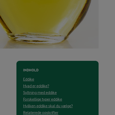
INDHOLD
Eddike
Hvad er eddike?
Syltning med eddike
Forskellige typer eddike
Hvilken eddike skal du vælge?
Relaterede opskrifter