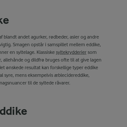
ke
af blandt andet agurker, rødbeder, asier og andre
 vigtig. Smagen opstår i samspillet mellem eddike,
nner en syltelage. Klassiske
syltekrydderier
som
 allehånde og dildfrø bruges ofte til at give lagen
et ønskede resultat kan forskellige typer eddike
al syre, mens eksempelvis æblecidereddike,
smagsnuancer til de syltede råvarer.
eddike