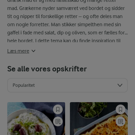
mad. Grækerne nyder samværet ved bordet og sidder
tit og nipper til forskellige retter – og ofte deles man
om nogle forretter. Man stikker simpelthen med sin
gaffel i fade med salat, dip og oliven, som er fælles for
hele bordet. I dette tema kan du finde inspiration til
græsk inspireret opskrifter, der kan serveres på ægte
Læs mere
græsk manér. Velbekomme!
Se alle vores opskrifter
Popularitet