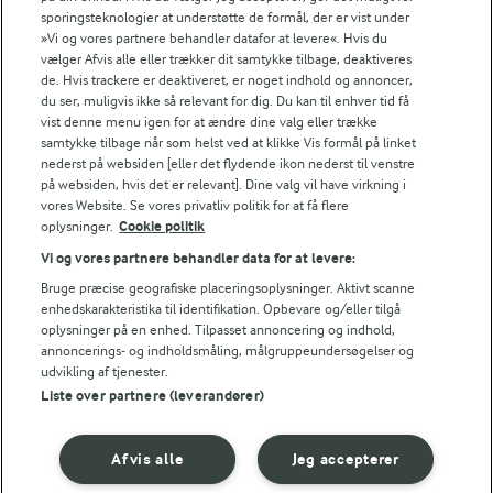
sporingsteknologier at understøtte de formål, der er vist under
»Vi og vores partnere behandler datafor at levere«. Hvis du
vælger Afvis alle eller trækker dit samtykke tilbage, deaktiveres
15 MIN
MAD GIVER LÆRING TIL LIVET
de. Hvis trackere er deaktiveret, er noget indhold og annoncer,
Kan det at dufte og
Tomatsalat med hvid
du ser, muligvis ikke så relevant for dig. Du kan til enhver tid få
smage lære os noget?
ost og oliven
vist denne menu igen for at ændre dine valg eller trække
(72)
samtykke tilbage når som helst ved at klikke Vis formål på linket
nederst på websiden [eller det flydende ikon nederst til venstre
på websiden, hvis det er relevant]. Dine valg vil have virkning i
vores Website. Se vores privatliv politik for at få flere
oplysninger.
Cookie politik
Vi og vores partnere behandler data for at levere:
Bruge præcise geografiske placeringsoplysninger. Aktivt scanne
enhedskarakteristika til identifikation. Opbevare og/eller tilgå
oplysninger på en enhed. Tilpasset annoncering og indhold,
annoncerings- og indholdsmåling, målgruppeundersøgelser og
udvikling af tjenester.
Liste over partnere (leverandører)
15 MIN
30 MIN
Afvis alle
Jeg accepterer
Taramasalata -
Græsk salat