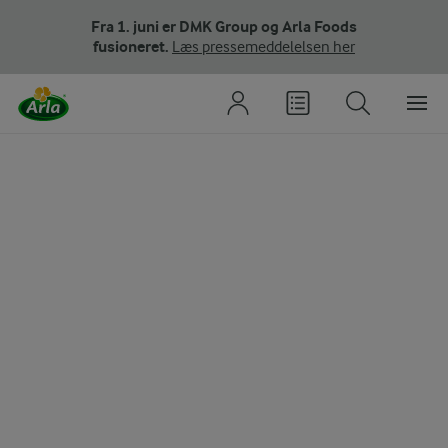
Fra 1. juni er DMK Group og Arla Foods
fusioneret.
Læs pressemeddelelsen her