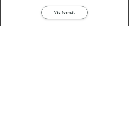
cremet
(118)
torskerognsdip
Vis formål
(8)
2 TIMER
1 TIME 5 MIN
Kartoffelmousaka
Spinatpie
(39)
(60)