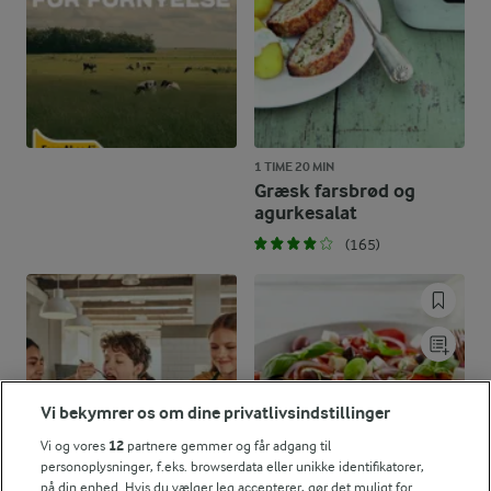
1 TIME 20 MIN
Græsk farsbrød og
agurkesalat
(165)
Vi bekymrer os om dine privatlivsindstillinger
Vi og vores
12
partnere gemmer og får adgang til
personoplysninger, f.eks. browserdata eller unikke identifikatorer,
på din enhed. Hvis du vælger Jeg accepterer, gør det muligt for