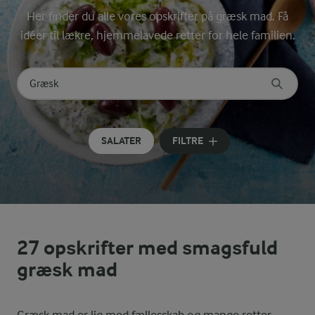
Her finder du alle vores opskrifter på græsk mad. Få
idéer til lækre, hjemmelavede retter for hele familien.
Søg på kategori
Indtast søgeord for at søge
SALATER
FILTRE
27 opskrifter med smagsfuld
græsk mad
Græsk mad er lig med fællesskab og mange retter