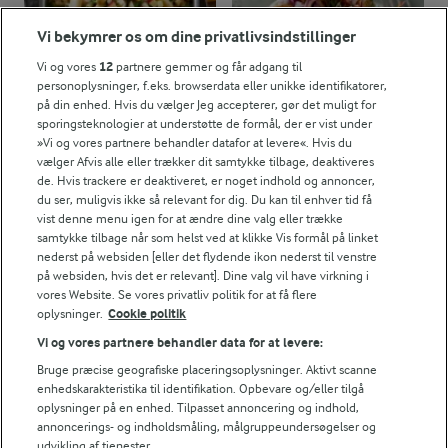
Vi bekymrer os om dine privatlivsindstillinger
Vi og vores
12
partnere gemmer og får adgang til
personoplysninger, f.eks. browserdata eller unikke identifikatorer,
på din enhed. Hvis du vælger Jeg accepterer, gør det muligt for
sporingsteknologier at understøtte de formål, der er vist under
»Vi og vores partnere behandler datafor at levere«. Hvis du
vælger Afvis alle eller trækker dit samtykke tilbage, deaktiveres
30 MIN
30 MIN
de. Hvis trackere er deaktiveret, er noget indhold og annoncer,
One pot med laks og
Kartoffelmad med
du ser, muligvis ikke så relevant for dig. Du kan til enhver tid få
spinat
dildmayo
vist denne menu igen for at ændre dine valg eller trække
(69)
(8)
samtykke tilbage når som helst ved at klikke Vis formål på linket
nederst på websiden [eller det flydende ikon nederst til venstre
på websiden, hvis det er relevant]. Dine valg vil have virkning i
vores Website. Se vores privatliv politik for at få flere
oplysninger.
Cookie politik
Vi og vores partnere behandler data for at levere:
Bruge præcise geografiske placeringsoplysninger. Aktivt scanne
enhedskarakteristika til identifikation. Opbevare og/eller tilgå
oplysninger på en enhed. Tilpasset annoncering og indhold,
annoncerings- og indholdsmåling, målgruppeundersøgelser og
udvikling af tjenester.