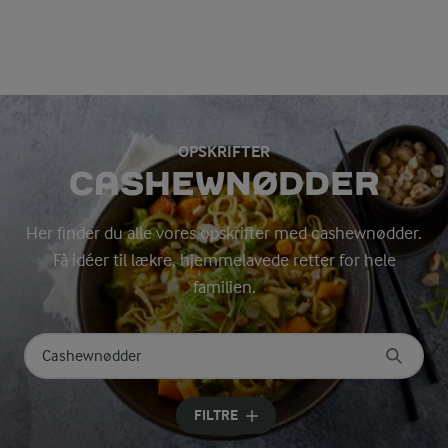
OPSKRIFTER
CASHEWNØDDER
Her finder du alle vores opskrifter med cashewnødder.
Få idéer til lækre, hjemmelavede retter for hele
familien.
Søg på kategori
Indtast søgeord for at søge
FILTRE