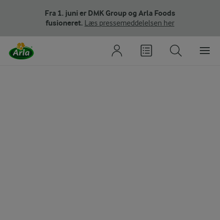
Fra 1. juni er DMK Group og Arla Foods
fusioneret.
Læs pressemeddelelsen her