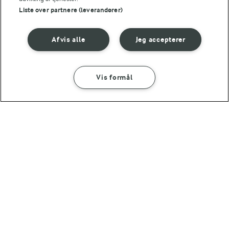
Liste over partnere (leverandører)
30 MIN
20 MIN
Afvis alle
Jeg accepterer
Kyllingegryde
Nudler med spicy
kylling og grøntsager
(142)
(296)
Vis formål
45 MIN
30 MIN