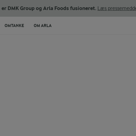
ni er DMK Group og Arla Foods fusioneret.
Læs pressemedde
OMTANKE
OM ARLA