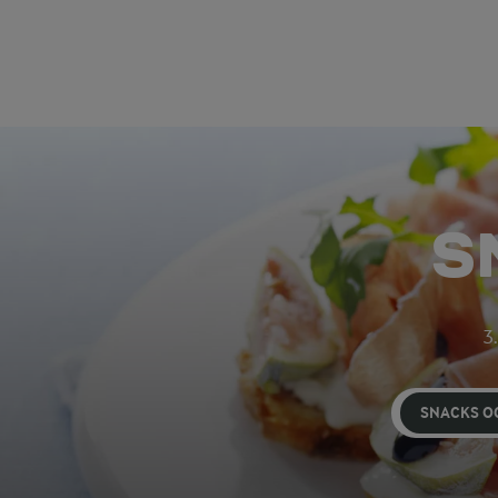
S
3.
SNACKS O