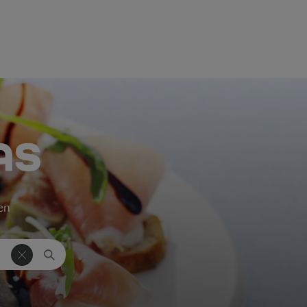
AS
ken