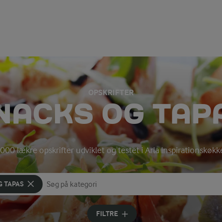
OPSKRIFTER
NACKS OG TAP
000 lækre opskrifter udviklet og testet i Arla Inspirationskøk
G TAPAS
Søg på kategori
Indtast søgeord for at søge
FILTRE