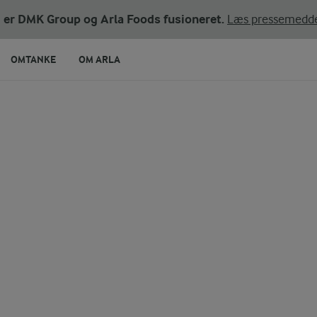
ni er DMK Group og Arla Foods fusioneret.
Læs pressemedde
OMTANKE
OM ARLA