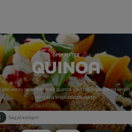
OPSKRIFTER
QUINOA
t alle vores opskrifter med quinoa - lad dig inspirere og ser
med Arla Inspirationskøkken.
Søg på kategori
Indtast søgeord for at søge