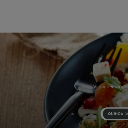
Vi har her samle
QUINOA