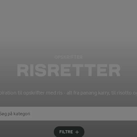
OPSKRIFTER
RISRETTER
ration til opskrifter med ris - alt fra panang karry, til risotto o
øg på kategori
ndtast søgeord for at søge
FILTRE