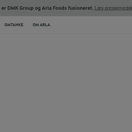
ni er DMK Group og Arla Foods fusioneret.
Læs pressemedde
OMTANKE
OM ARLA