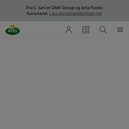
Fra 1. juni er DMK Group og Arla Foods
fusioneret.
Læs pressemeddelelsen her