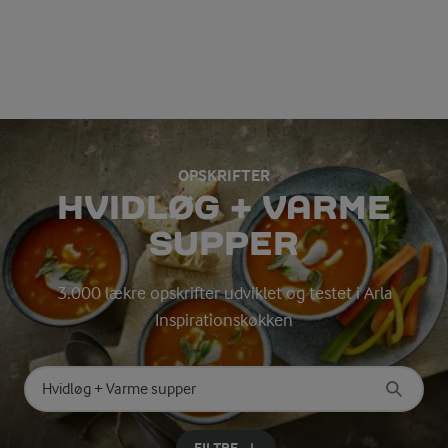
OPSKRIFTER
HVIDLØG + VARME
SUPPER
3.000 lækre opskrifter udviklet og testet i Arla
Inspirationskøkken
Søg på kategori
Indtast søgeord for at søge