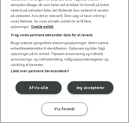
samtykke tilbage når som helst ved at klikke Vis formål på linket
nederst på websiden [eller det flydende ikon nederst til venstre
på websiden, hvis det er relevant]. Dine valg vil have virkning i
2 TIMER 45 MIN
2 TIMER 5 MIN
vores Website. Se vores privatliv politik for at få flere
Mulligatawny
Bålsuppe
oplysninger.
Cookie politik
(54)
(7)
Vi og vores partnere behandler data for at levere:
Bruge præcise geografiske placeringsoplysninger. Aktivt scanne
enhedskarakteristika til identifikation. Opbevare og/eller tilgå
oplysninger på en enhed. Tilpasset annoncering og indhold,
annoncerings- og indholdsmåling, målgruppeundersøgelser og
udvikling af tjenester.
Liste over partnere (leverandører)
Afvis alle
Jeg accepterer
Vis formål
25 MIN
45 MIN
Gulerodssuppe med
Pho suppe med
ingefær
nudler og grønt