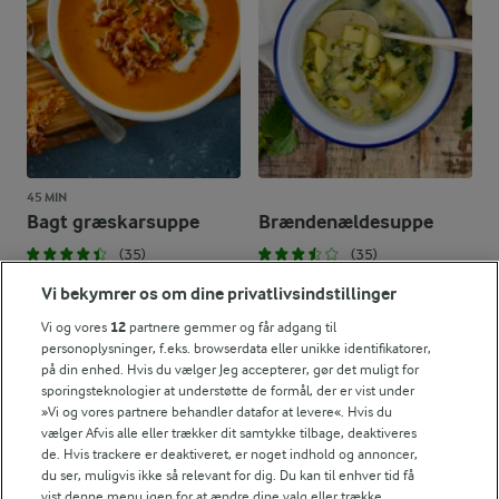
45 MIN
Bagt græskarsuppe
Brændenældesuppe
(35)
(35)
Vi bekymrer os om dine privatlivsindstillinger
Vi og vores
12
partnere gemmer og får adgang til
personoplysninger, f.eks. browserdata eller unikke identifikatorer,
på din enhed. Hvis du vælger Jeg accepterer, gør det muligt for
sporingsteknologier at understøtte de formål, der er vist under
»Vi og vores partnere behandler datafor at levere«. Hvis du
vælger Afvis alle eller trækker dit samtykke tilbage, deaktiveres
de. Hvis trackere er deaktiveret, er noget indhold og annoncer,
du ser, muligvis ikke så relevant for dig. Du kan til enhver tid få
vist denne menu igen for at ændre dine valg eller trække