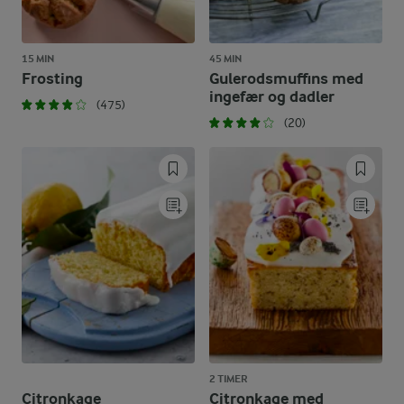
15 MIN
45 MIN
Frosting
Gulerodsmuffins med
ingefær og dadler
(475)
(20)
2 TIMER
Citronkage
Citronkage med