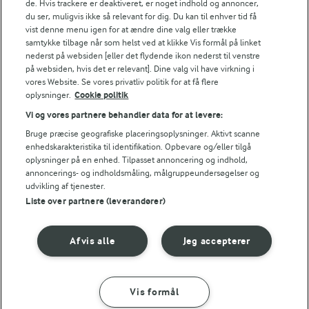
de. Hvis trackere er deaktiveret, er noget indhold og annoncer,
du ser, muligvis ikke så relevant for dig. Du kan til enhver tid få
vist denne menu igen for at ændre dine valg eller trække
samtykke tilbage når som helst ved at klikke Vis formål på linket
nederst på websiden [eller det flydende ikon nederst til venstre
på websiden, hvis det er relevant]. Dine valg vil have virkning i
vores Website. Se vores privatliv politik for at få flere
oplysninger.
Cookie politik
Vi og vores partnere behandler data for at levere:
Bruge præcise geografiske placeringsoplysninger. Aktivt scanne
enhedskarakteristika til identifikation. Opbevare og/eller tilgå
oplysninger på en enhed. Tilpasset annoncering og indhold,
2 TIMER
1 TIME 30 MIN
annoncerings- og indholdsmåling, målgruppeundersøgelser og
Donuts
Toscakage
udvikling af tjenester.
(170)
(80)
Liste over partnere (leverandører)
Afvis alle
Jeg accepterer
Vis formål