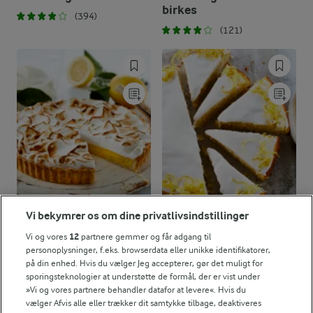
birkes
(394)
(121)
Vi bekymrer os om dine privatlivsindstillinger
1 TIME
1 TIME 30 MIN
Vi og vores
12
partnere gemmer og får adgang til
Citrontærte med
Citronmåne
personoplysninger, f.eks. browserdata eller unikke identifikatorer,
marengs
på din enhed. Hvis du vælger Jeg accepterer, gør det muligt for
(257)
sporingsteknologier at understøtte de formål, der er vist under
(96)
»Vi og vores partnere behandler datafor at levere«. Hvis du
vælger Afvis alle eller trækker dit samtykke tilbage, deaktiveres