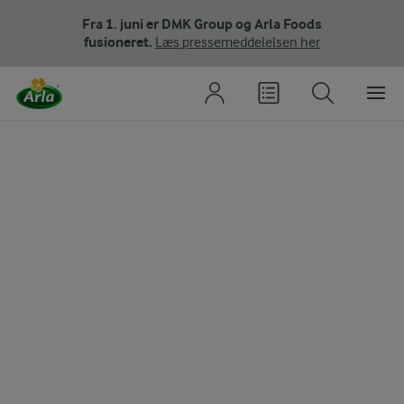
Fra 1. juni er DMK Group og Arla Foods
fusioneret.
Læs pressemeddelelsen her