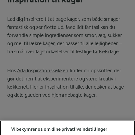
Lad dig inspirere til at bage kager, som både smager
fantastisk og ser flotte ud. Med lidt fantasi kan du
forvandle simple ingredienser som smør, æg, sukker
og mel til lækre kager, der passer til alle lejligheder –
fra små hverdagsforkælelser til festlige
fødselsdage
.
Hos
Arla Inspirationskøkken
finder du opskrifter, der
gør det nemt at eksperimentere og være kreativ i
køkkenet. Her er inspiration til alle, der elsker at bage
og dele glæden ved hjemmebagte kager.
Se alle vores opskrifter
Vi bekymrer os om dine privatlivsindstillinger