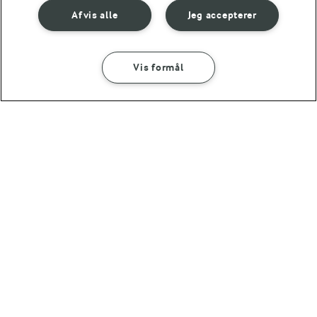
Afvis alle
Jeg accepterer
Vis formål
1 TIME 5 MIN
1 TIME 45 MIN
Svensk krydderikage
Norske klejner
(15)
(12)