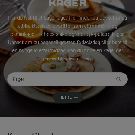
KAGER
Har du lyst til at bage kage? Her finder du opskrifter på
alt fra klassiske favoritter som citronmåne og
banankage til cheesecake og andre populære kager.
Uanset om du bager til gæster, fødselsdag eller bare til
en hyggelig eftermiddag, kan du finde en kage, der
passer til anledningen.
Søg på kategori
Indtast søgeord for at søge
FILTRE