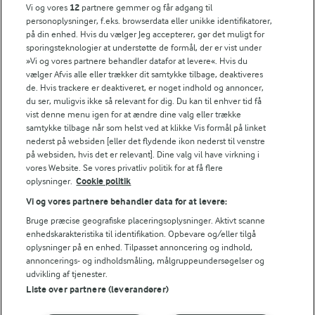
Vi og vores
12
partnere gemmer og får adgang til
Popularitet
personoplysninger, f.eks. browserdata eller unikke identifikatorer,
på din enhed. Hvis du vælger Jeg accepterer, gør det muligt for
sporingsteknologier at understøtte de formål, der er vist under
»Vi og vores partnere behandler datafor at levere«. Hvis du
vælger Afvis alle eller trækker dit samtykke tilbage, deaktiveres
de. Hvis trackere er deaktiveret, er noget indhold og annoncer,
du ser, muligvis ikke så relevant for dig. Du kan til enhver tid få
vist denne menu igen for at ændre dine valg eller trække
samtykke tilbage når som helst ved at klikke Vis formål på linket
nederst på websiden [eller det flydende ikon nederst til venstre
på websiden, hvis det er relevant]. Dine valg vil have virkning i
vores Website. Se vores privatliv politik for at få flere
oplysninger.
Cookie politik
Vi og vores partnere behandler data for at levere:
Bruge præcise geografiske placeringsoplysninger. Aktivt scanne
45 MIN
1 TIME
enhedskarakteristika til identifikation. Opbevare og/eller tilgå
Julepandekager med
Søde energikager
oplysninger på en enhed. Tilpasset annoncering og indhold,
kanel og appelsin
annoncerings- og indholdsmåling, målgruppeundersøgelser og
(12)
udvikling af tjenester.
(17)
Liste over partnere (leverandører)