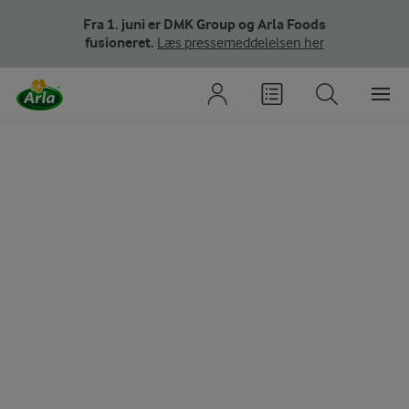
Fra 1. juni er DMK Group og Arla Foods
fusioneret.
Læs pressemeddelelsen her