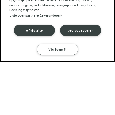
oplysninger på en enhed. Tilpasset annoncering og indhold,
annoncerings- og indholdsmåling, målgruppeundersøgelser og
45 MIN
udvikling af tjenester.
Citronkage
Makronmuffins
Liste over partnere (leverandører)
(394)
(126)
Afvis alle
Jeg accepterer
Vis formål
1 TIME 10 MIN
2 TIMER 45 MIN
Vandbakkelser
Kardemommesnurrer
(341)
(212)