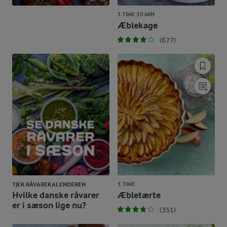
1 TIME 10 MIN
Æblekage
(677)
1 TIME
TJEK RÅVAREKALENDEREN
Hvilke danske råvarer
Æbletærte
er i sæson lige nu?
(351)