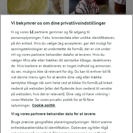
Vi bekymrer os om dine privatlivsindstillinger
Vi og vores
12
partnere gemmer og får adgang til
personoplysninger, f.eks. browserdata eller unikke identifikatorer,
1 TIME 10 MIN
på din enhed. Hvis du vælger Jeg accepterer, gør det muligt for
Kagecreme
Flødebolle-brownies
sporingsteknologier at understøtte de formål, der er vist under
»Vi og vores partnere behandler datafor at levere«. Hvis du
(273)
(20)
vælger Afvis alle eller trækker dit samtykke tilbage, deaktiveres
de. Hvis trackere er deaktiveret, er noget indhold og annoncer,
du ser, muligvis ikke så relevant for dig. Du kan til enhver tid få
vist denne menu igen for at ændre dine valg eller trække
samtykke tilbage når som helst ved at klikke Vis formål på linket
nederst på websiden [eller det flydende ikon nederst til venstre
på websiden, hvis det er relevant]. Dine valg vil have virkning i
vores Website. Se vores privatliv politik for at få flere
oplysninger.
Cookie politik
Vi og vores partnere behandler data for at levere:
Bruge præcise geografiske placeringsoplysninger. Aktivt scanne
enhedskarakteristika til identifikation. Opbevare og/eller tilgå