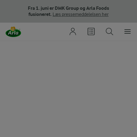
Fra 1. juni er DMK Group og Arla Foods
fusioneret.
Læs pressemeddelelsen her