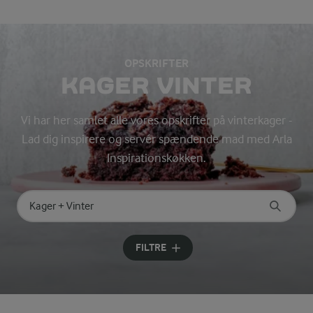
OPSKRIFTER
KAGER VINTER
Vi har her samlet alle vores opskrifter på vinterkager -
Lad dig inspirere og servér spændende mad med Arla
Inspirationskøkken.
Søg på kategori
Indtast søgeord for at søge
FILTRE