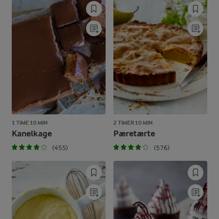
1 TIME 10 MIN
2 TIMER 10 MIN
Kanelkage
Pæretærte
(455)
(576)