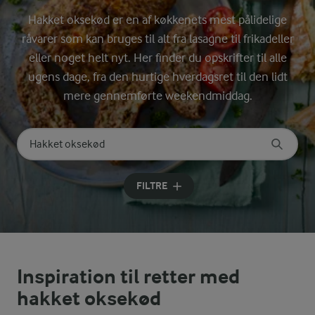
Hakket oksekød er en af køkkenets mest pålidelige
råvarer som kan bruges til alt fra lasagne til frikadeller
eller noget helt nyt. Her finder du opskrifter til alle
ugens dage, fra den hurtige hverdagsret til den lidt
mere gennemførte weekendmiddag.
Søg på kategori
Indtast søgeord for at søge
FILTRE
Inspiration til retter med
hakket oksekød