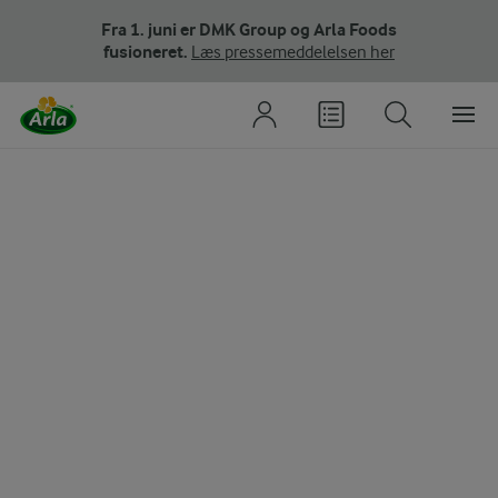
Fra 1. juni er DMK Group og Arla Foods
fusioneret.
Læs pressemeddelelsen her