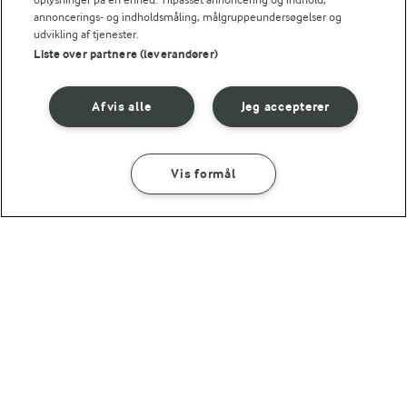
annoncerings- og indholdsmåling, målgruppeundersøgelser og
udvikling af tjenester.
Liste over partnere (leverandører)
1 TIME 30 MIN
30 MIN
Afvis alle
Jeg accepterer
Italiensk farsrulle
Chili con carne -
børnevenlig
(44)
(74)
Vis formål