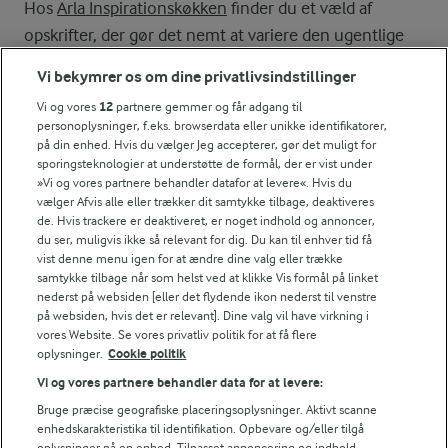
Hos
Arla Inspirationskøkken
finder du et væld af
opskrifter, der gør det nemt at variere den ugentlige
menu. Find inspiration til nye favoritter, opskrifter og
Vi bekymrer os om dine privatlivsindstillinger
idéer i køkkenet.
Vi og vores
12
partnere gemmer og får adgang til
personoplysninger, f.eks. browserdata eller unikke identifikatorer,
på din enhed. Hvis du vælger Jeg accepterer, gør det muligt for
sporingsteknologier at understøtte de formål, der er vist under
Se alle vores opskrifter
»Vi og vores partnere behandler datafor at levere«. Hvis du
vælger Afvis alle eller trækker dit samtykke tilbage, deaktiveres
de. Hvis trackere er deaktiveret, er noget indhold og annoncer,
Popularitet
du ser, muligvis ikke så relevant for dig. Du kan til enhver tid få
vist denne menu igen for at ændre dine valg eller trække
samtykke tilbage når som helst ved at klikke Vis formål på linket
nederst på websiden [eller det flydende ikon nederst til venstre
på websiden, hvis det er relevant]. Dine valg vil have virkning i
vores Website. Se vores privatliv politik for at få flere
oplysninger.
Cookie politik
Vi og vores partnere behandler data for at levere:
Bruge præcise geografiske placeringsoplysninger. Aktivt scanne
enhedskarakteristika til identifikation. Opbevare og/eller tilgå
oplysninger på en enhed. Tilpasset annoncering og indhold,