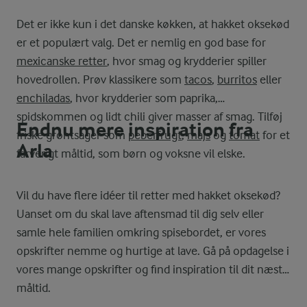
Det er ikke kun i det danske køkken, at hakket oksekød
er et populært valg. Det er nemlig en god base for
mexicanske retter
, hvor smag og krydderier spiller
hovedrollen. Prøv klassikere som
tacos
,
burritos
eller
enchiladas
, hvor krydderier som paprika,
spidskommen og lidt chili giver masser af smag. Tilføj
Endnu mere inspiration fra
friske grøntsager som
peberfrugt
,
majs
og
tomat
for et
Arla
farverigt måltid, som børn og voksne vil elske.
Vil du have flere idéer til retter med hakket oksekød?
Uanset om du skal lave aftensmad til dig selv eller
samle hele familien omkring spisebordet, er vores
opskrifter nemme og hurtige at lave. Gå på opdagelse i
vores mange opskrifter og find inspiration til dit næste
måltid.