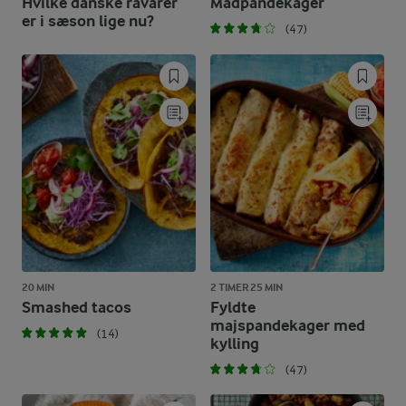
Hvilke danske råvarer
Madpandekager
er i sæson lige nu?
(47)
20 MIN
2 TIMER 25 MIN
Smashed tacos
Fyldte
majspandekager med
(14)
kylling
(47)