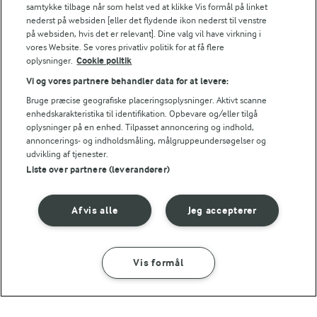
samtykke tilbage når som helst ved at klikke Vis formål på linket
nederst på websiden [eller det flydende ikon nederst til venstre
på websiden, hvis det er relevant]. Dine valg vil have virkning i
vores Website. Se vores privatliv politik for at få flere
oplysninger.
Cookie politik
Vi og vores partnere behandler data for at levere:
Bruge præcise geografiske placeringsoplysninger. Aktivt scanne
45 MIN
45 MIN
enhedskarakteristika til identifikation. Opbevare og/eller tilgå
Lahmacun
Tacos med kylling
oplysninger på en enhed. Tilpasset annoncering og indhold,
annoncerings- og indholdsmåling, målgruppeundersøgelser og
(9)
(88)
udvikling af tjenester.
Liste over partnere (leverandører)
Afvis alle
Jeg accepterer
Vis formål