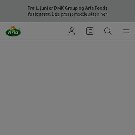
Fra 1. juni er DMK Group og Arla Foods
fusioneret.
Læs pressemeddelelsen her