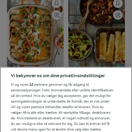
45 MIN
1 TIME 30 MIN
Vi bekymrer os om dine privatlivsindstillinger
Enchiladas
Tortillas med
tomatsalsa
Vi og vores
12
partnere gemmer og får adgang til
(6)
personoplysninger, f.eks. browserdata eller unikke identifikatorer,
(25)
på din enhed. Hvis du vælger Jeg accepterer, gør det muligt for
sporingsteknologier at understøtte de formål, der er vist under
»Vi og vores partnere behandler datafor at levere«. Hvis du
vælger Afvis alle eller trækker dit samtykke tilbage, deaktiveres
de. Hvis trackere er deaktiveret, er noget indhold og annoncer,
du ser, muligvis ikke så relevant for dig. Du kan til enhver tid få
vist denne menu igen for at ændre dine valg eller trække