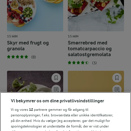
15 MIN
15 MIN
Skyr med frugt og
Smørrebrød med
granola
tomatcarpaccio og
salatostgremolata
(8)
(3)
Vi bekymrer os om dine privatlivsindstillinger
Vi og vores
12
partnere gemmer og får adgang til
personoplysninger, f.eks. browserdata eller unikke identifikatorer,
på din enhed. Hvis du vælger Jeg accepterer, gør det muligt for
sporingsteknologier at understøtte de formål, der er vist under