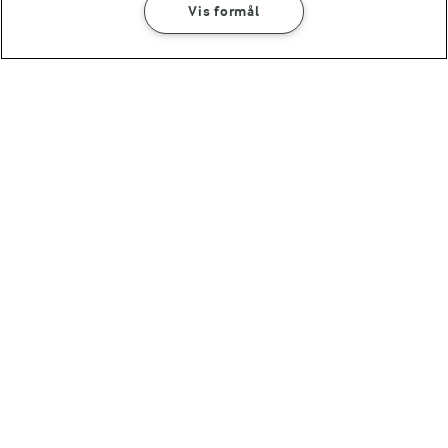
(9)
Vis formål
10 MIN
1 TIME
Smørrebrød med
Frø- og
flødeost og tomat
kerneknækbrød
(1)
(7)