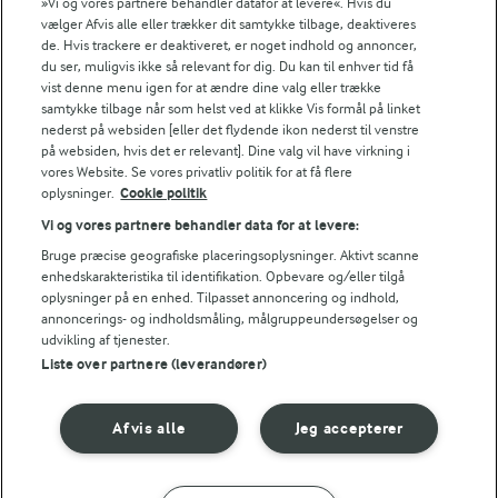
»Vi og vores partnere behandler datafor at levere«. Hvis du
vælger Afvis alle eller trækker dit samtykke tilbage, deaktiveres
de. Hvis trackere er deaktiveret, er noget indhold og annoncer,
1 TIME
45 MIN
du ser, muligvis ikke så relevant for dig. Du kan til enhver tid få
Grøntsagsbrød
Appelsinmarmelade
vist denne menu igen for at ændre dine valg eller trække
samtykke tilbage når som helst ved at klikke Vis formål på linket
(11)
(3)
nederst på websiden [eller det flydende ikon nederst til venstre
på websiden, hvis det er relevant]. Dine valg vil have virkning i
vores Website. Se vores privatliv politik for at få flere
oplysninger.
Cookie politik
Vi og vores partnere behandler data for at levere:
Bruge præcise geografiske placeringsoplysninger. Aktivt scanne
enhedskarakteristika til identifikation. Opbevare og/eller tilgå
oplysninger på en enhed. Tilpasset annoncering og indhold,
annoncerings- og indholdsmåling, målgruppeundersøgelser og
udvikling af tjenester.
Liste over partnere (leverandører)
Afvis alle
Jeg accepterer
30 MIN
10 MIN
Oksedeller og grønt
Smoothie med kiwi
med agurkedip
(3)