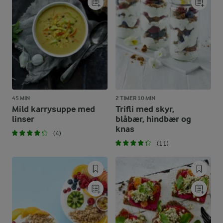
45 MIN
2 TIMER 10 MIN
Mild karrysuppe med
Trifli med skyr,
linser
blåbær, hindbær og
knas
(4)
(11)