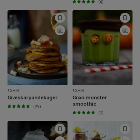
(4)
30 MIN
30 MIN
Græskarpandekager
Grøn monster
smoothie
(29)
(3)