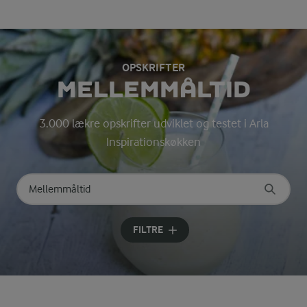
OPSKRIFTER
MELLEMMÅLTID
3.000 lækre opskrifter udviklet og testet i Arla
Inspirationskøkken
Søg på kategori
Indtast søgeord for at søge
FILTRE