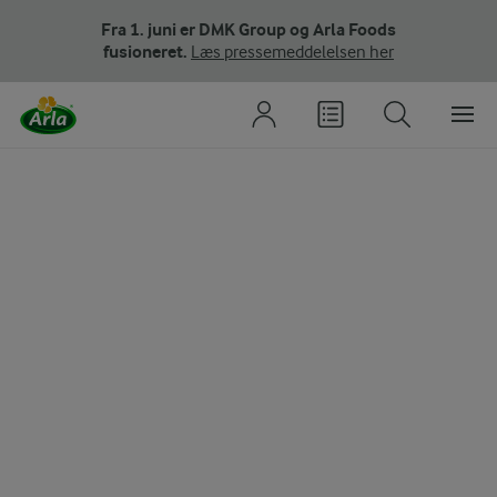
Fra 1. juni er DMK Group og Arla Foods
fusioneret.
Læs pressemeddelelsen her