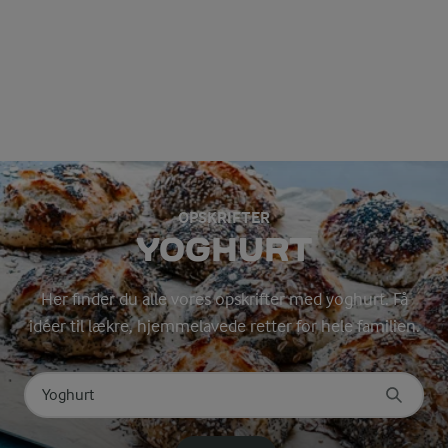
OPSKRIFTER
YOGHURT
Her finder du alle vores opskrifter med yoghurt. Få
idéer til lækre, hjemmelavede retter for hele familien.
Søg på kategori
Indtast søgeord for at søge