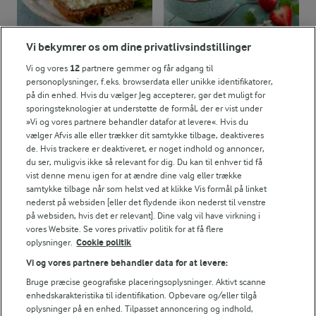
Vi bekymrer os om dine privatlivsindstillinger
25 MIN
15 MIN
Vi og vores
12
partnere gemmer og får adgang til
Kyllingesalat
Nem yoghurtis
personoplysninger, f.eks. browserdata eller unikke identifikatorer,
på din enhed. Hvis du vælger Jeg accepterer, gør det muligt for
(7)
(40)
sporingsteknologier at understøtte de formål, der er vist under
»Vi og vores partnere behandler datafor at levere«. Hvis du
vælger Afvis alle eller trækker dit samtykke tilbage, deaktiveres
de. Hvis trackere er deaktiveret, er noget indhold og annoncer,
du ser, muligvis ikke så relevant for dig. Du kan til enhver tid få
vist denne menu igen for at ændre dine valg eller trække
samtykke tilbage når som helst ved at klikke Vis formål på linket
nederst på websiden [eller det flydende ikon nederst til venstre
på websiden, hvis det er relevant]. Dine valg vil have virkning i
vores Website. Se vores privatliv politik for at få flere
oplysninger.
Cookie politik
Vi og vores partnere behandler data for at levere:
Bruge præcise geografiske placeringsoplysninger. Aktivt scanne
enhedskarakteristika til identifikation. Opbevare og/eller tilgå
10 MIN
10 TIMER
oplysninger på en enhed. Tilpasset annoncering og indhold,