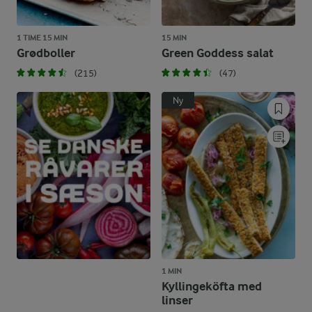
1 TIME 15 MIN
15 MIN
Grødboller
Green Goddess salat
(215)
(47)
Ny
1 MIN
Kyllingeköfta med
linser