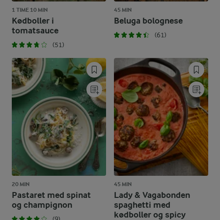
1 TIME 10 MIN
45 MIN
Kødboller i
Beluga bolognese
tomatsauce
(61)
(51)
20 MIN
45 MIN
Pastaret med spinat
Lady & Vagabonden
og champignon
spaghetti med
kødboller og spicy
(9)