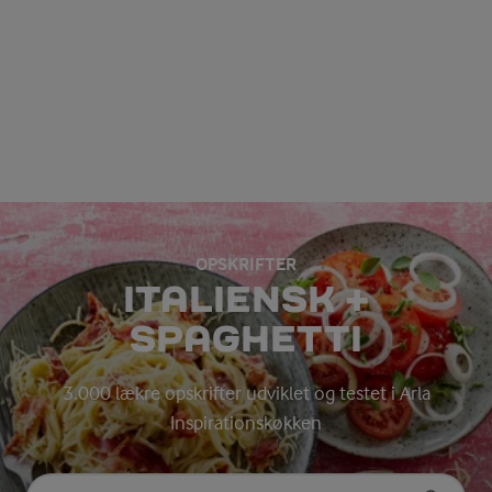
OPSKRIFTER
ITALIENSK +
SPAGHETTI
3.000 lækre opskrifter udviklet og testet i Arla
Inspirationskøkken