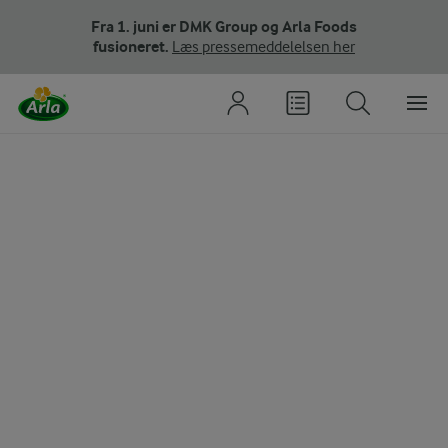
Fra 1. juni er DMK Group og Arla Foods
fusioneret.
Læs pressemeddelelsen her