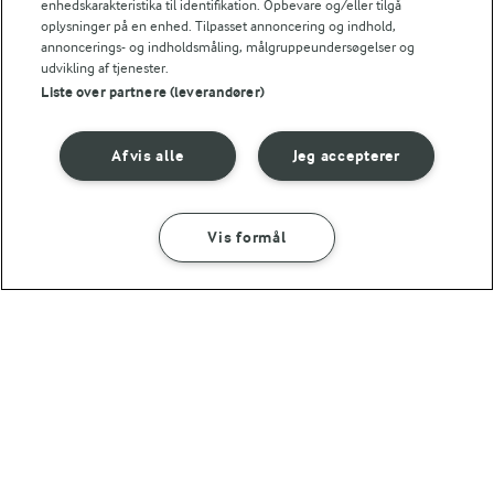
enhedskarakteristika til identifikation. Opbevare og/eller tilgå
oplysninger på en enhed. Tilpasset annoncering og indhold,
annoncerings- og indholdsmåling, målgruppeundersøgelser og
udvikling af tjenester.
Liste over partnere (leverandører)
35 MIN
30 MIN
Afvis alle
Jeg accepterer
Ragu - den hurtige
Spaghetti med stegte
tigerrejer
(13)
(56)
Vis formål