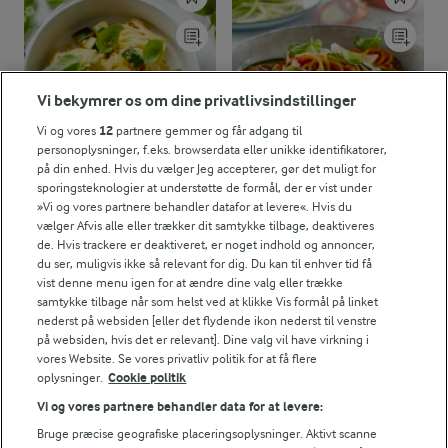
Vi bekymrer os om dine privatlivsindstillinger
Vi og vores
12
partnere gemmer og får adgang til
personoplysninger, f.eks. browserdata eller unikke identifikatorer,
på din enhed. Hvis du vælger Jeg accepterer, gør det muligt for
sporingsteknologier at understøtte de formål, der er vist under
»Vi og vores partnere behandler datafor at levere«. Hvis du
vælger Afvis alle eller trækker dit samtykke tilbage, deaktiveres
25 MIN
30 MIN
de. Hvis trackere er deaktiveret, er noget indhold og annoncer,
Citronpasta
Pasta med cremet
du ser, muligvis ikke så relevant for dig. Du kan til enhver tid få
tomatsauce
(18)
vist denne menu igen for at ændre dine valg eller trække
(41)
samtykke tilbage når som helst ved at klikke Vis formål på linket
nederst på websiden [eller det flydende ikon nederst til venstre
på websiden, hvis det er relevant]. Dine valg vil have virkning i
vores Website. Se vores privatliv politik for at få flere
oplysninger.
Cookie politik
Vi og vores partnere behandler data for at levere:
Bruge præcise geografiske placeringsoplysninger. Aktivt scanne