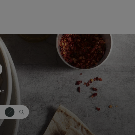
D
ken