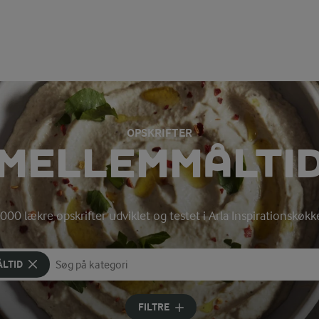
OPSKRIFTER
MELLEMMÅLTI
000 lækre opskrifter udviklet og testet i Arla Inspirationskøk
LTID
Søg på kategori
Indtast søgeord for at søge
FILTRE