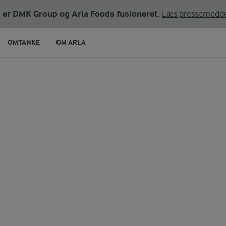
ni er DMK Group og Arla Foods fusioneret.
Læs pressemedde
OMTANKE
OM ARLA