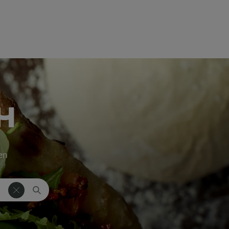
H
ken