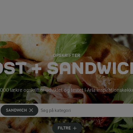
OPSKRIFTER
OST + SANDWIC
000 lækre opskrifter udviklet og testet i Arla Inspirationskøk
SANDWICH
Søg på kategori
Indtast søgeord for at søge
FILTRE