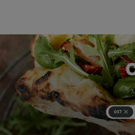
3.
OST