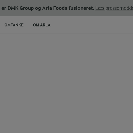
ni er DMK Group og Arla Foods fusioneret.
Læs pressemedde
OMTANKE
OM ARLA