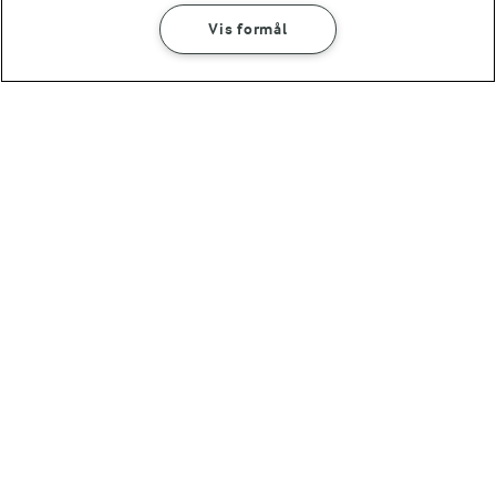
Vis formål
(10)
(51)
30 MIN
30 MIN
Gnocchi med salciccia
Grønkålsrisotto
(9)
(41)