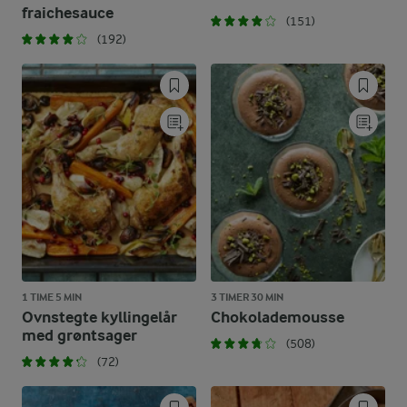
fraichesauce
(151)
(192)
1 TIME 5 MIN
3 TIMER 30 MIN
Ovnstegte kyllingelår
Chokolademousse
med grøntsager
(508)
(72)