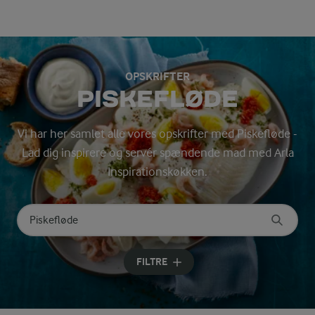
OPSKRIFTER
PISKEFLØDE
Vi har her samlet alle vores opskrifter med Piskefløde -
Lad dig inspirere og servér spændende mad med Arla
Inspirationskøkken.
Søg på kategori
Indtast søgeord for at søge
FILTRE