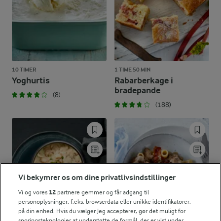
10 TIMER
1 TIME 50 MIN
Yoghurtis
Rabarberkage i
bradepande
(8)
(188)
Vi bekymrer os om dine privatlivsindstillinger
Vi og vores
12
partnere gemmer og får adgang til
personoplysninger, f.eks. browserdata eller unikke identifikatorer,
på din enhed. Hvis du vælger Jeg accepterer, gør det muligt for
sporingsteknologier at understøtte de formål, der er vist under