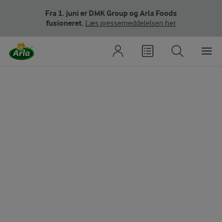
Fra 1. juni er DMK Group og Arla Foods
fusioneret.
Læs pressemeddelelsen her