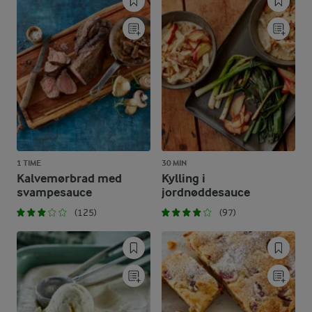
1 TIME
30 MIN
Kalvemørbrad med
Kylling i
svampesauce
jordnøddesauce
(125)
(97)