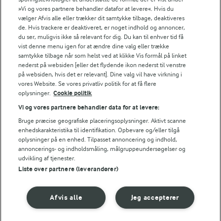
»Vi og vores partnere behandler datafor at levere«. Hvis du
vælger Afvis alle eller trækker dit samtykke tilbage, deaktiveres
30 MIN
30 MIN
de. Hvis trackere er deaktiveret, er noget indhold og annoncer,
Champignonsuppe
Pasta i
du ser, muligvis ikke så relevant for dig. Du kan til enhver tid få
champignonsauce
vist denne menu igen for at ændre dine valg eller trække
(70)
samtykke tilbage når som helst ved at klikke Vis formål på linket
(90)
nederst på websiden [eller det flydende ikon nederst til venstre
på websiden, hvis det er relevant]. Dine valg vil have virkning i
vores Website. Se vores privatliv politik for at få flere
oplysninger.
Cookie politik
Vi og vores partnere behandler data for at levere:
Bruge præcise geografiske placeringsoplysninger. Aktivt scanne
enhedskarakteristika til identifikation. Opbevare og/eller tilgå
oplysninger på en enhed. Tilpasset annoncering og indhold,
annoncerings- og indholdsmåling, målgruppeundersøgelser og
udvikling af tjenester.
Liste over partnere (leverandører)
Afvis alle
Jeg accepterer
45 MIN
1 TIME 5 MIN
Ærtesuppe med
Lasagne med
linsetopping
auberginer