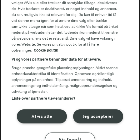
vælger Afvis alle eller trækker dit samtykke tilbage, deaktiveres
de. Hvis trackere er deaktiveret, er noget indhold og annoncer,
du ser, muligvis ikke så relevant for dig. Du kan til enhver tid få
45 MIN
30 MIN
vist denne menu igen for at ændre dine valg eller trække
Fiskesuppe med
One pot med kål og
samtykke tilbage når som helst ved at klikke Vis formål på linket
torsk, laks og rejer
perler
nederst på websiden [eller det flydende ikon nederst til venstre
(33)
(48)
på websiden, hvis det er relevant]. Dine valg vil have virkning i
vores Website. Se vores privatliv politik for at få flere
oplysninger.
Cookie politik
Vi og vores partnere behandler data for at levere:
Bruge præcise geografiske placeringsoplysninger. Aktivt scanne
enhedskarakteristika til identifikation. Opbevare og/eller tilgå
oplysninger på en enhed. Tilpasset annoncering og indhold,
annoncerings- og indholdsmåling, målgruppeundersøgelser og
udvikling af tjenester.
Liste over partnere (leverandører)
Afvis alle
Jeg accepterer
15 MIN
30 MIN
Farmordressing
Cremet pasta med
kantareller
Vis formål