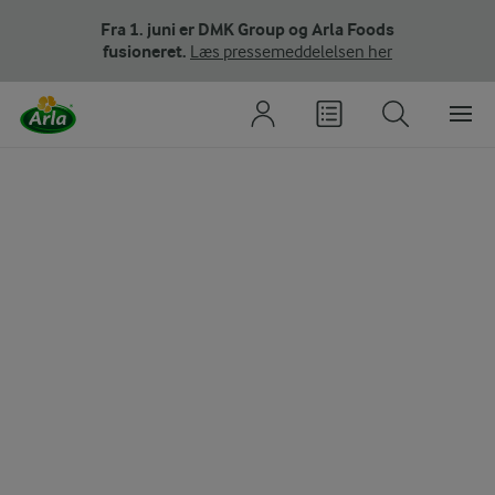
Fra 1. juni er DMK Group og Arla Foods
fusioneret.
Læs pressemeddelelsen her