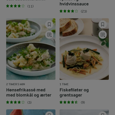
hvidvinssauce
(11)
(23)
2 TIMER 5 MIN
1 TIME
Hønsefrikassé med
Fiskefileter og
med blomkål og ærter
grøntsager
(3)
(9)