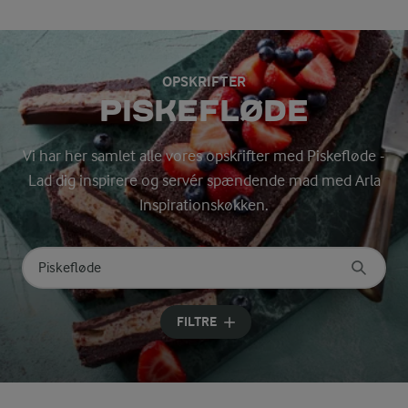
OPSKRIFTER
PISKEFLØDE
Vi har her samlet alle vores opskrifter med Piskefløde -
Lad dig inspirere og servér spændende mad med Arla
Inspirationskøkken.
Søg på kategori
Indtast søgeord for at søge
FILTRE