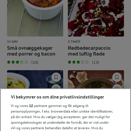
45 MIN
2 TIMER
Små ovnæggekager
Rødbedecarpaccio
med porrer og bacon
med luftig fløde
(33)
(13)
Vi bekymrer os om dine privatlivsindstillinger
Vi og vores
12
partnere gemmer og får adgang til
personoplysninger, f.eks. browserdata eller unikke identifikatorer,
på din enhed. Hvis du vælger Jeg accepterer, gør det muligt for
sporingsteknologier at understøtte de formål, der er vist under
»Vi og vores partnere behandler datafor at levere«. Hvis du