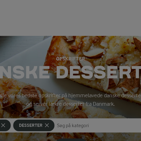
OPSKRIFTER
NSKE DESSER
alle vores bedste opskrifter på hjemmelavede danske desserter
og servér lækre desserter fra Danmark.
DESSERTER
Søg på kategori
Indtast søgeord for at søge