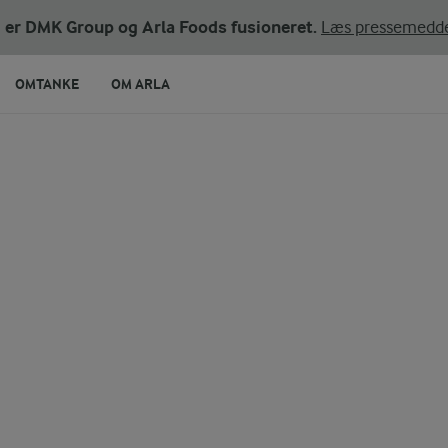
ni er DMK Group og Arla Foods fusioneret.
Læs pressemedde
OMTANKE
OM ARLA