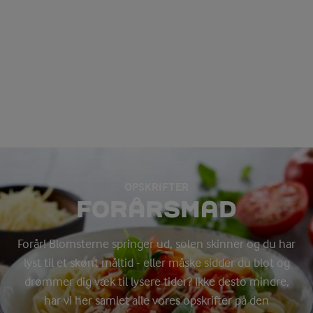
OPSKRIFTER
FORÅRSMAD
Forår! Blomsterne springer ud, solen skinner og du har
lyst til et skønt måltid - eller måske sidder du blot og
drømmer dig væk til lysere tider? Ikke desto mindre,
har vi her samlet alle vores opskrifter på den