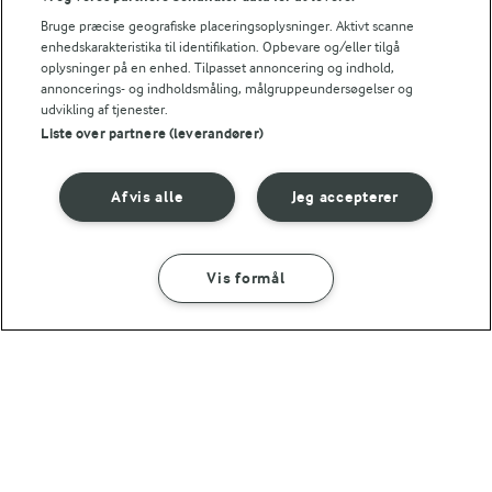
Bruge præcise geografiske placeringsoplysninger. Aktivt scanne
enhedskarakteristika til identifikation. Opbevare og/eller tilgå
oplysninger på en enhed. Tilpasset annoncering og indhold,
annoncerings- og indholdsmåling, målgruppeundersøgelser og
udvikling af tjenester.
Liste over partnere (leverandører)
35 MIN
30 MIN
Torsk i fad
Rabarbermarmelade
Afvis alle
Jeg accepterer
(41)
(73)
Vis formål