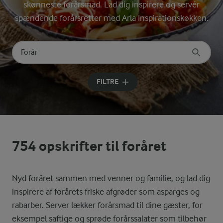
skønneste forårsmad. Lad dig inspirere og servér
spændende forårsretter med Arla Inspirationskøkken.
Søg på kategori
Indtast søgeord for at søge
FILTRE
754 opskrifter til foråret
Nyd foråret sammen med venner og familie, og lad dig
inspirere af forårets friske afgrøder som asparges og
rabarber. Server lækker forårsmad til dine gæster, for
eksempel saftige og sprøde forårssalater som tilbehør