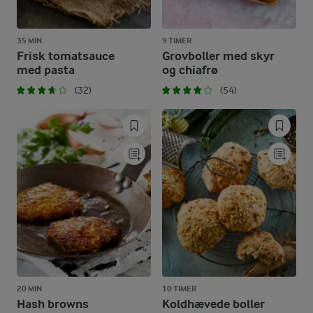
35 MIN
9 TIMER
Frisk tomatsauce
Grovboller med skyr
med pasta
og chiafrø
(32)
(54)
20 MIN
10 TIMER
Hash browns
Koldhævede boller