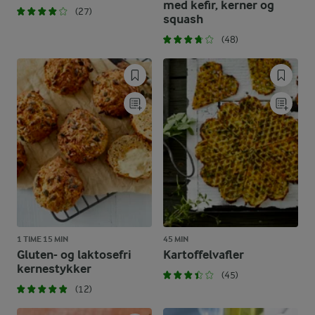
med kefir, kerner og
(27)
squash
(48)
1 TIME 15 MIN
45 MIN
Gluten- og laktosefri
Kartoffelvafler
kernestykker
(45)
(12)