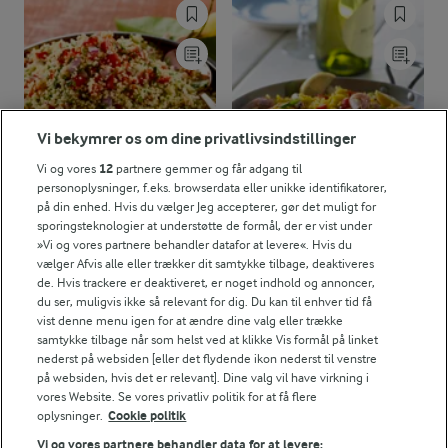
Vi bekymrer os om dine privatlivsindstillinger
Vi og vores
12
partnere gemmer og får adgang til
personoplysninger, f.eks. browserdata eller unikke identifikatorer,
på din enhed. Hvis du vælger Jeg accepterer, gør det muligt for
sporingsteknologier at understøtte de formål, der er vist under
»Vi og vores partnere behandler datafor at levere«. Hvis du
35 MIN
45 MIN
vælger Afvis alle eller trækker dit samtykke tilbage, deaktiveres
Tabbouleh
Paella med rejer
de. Hvis trackere er deaktiveret, er noget indhold og annoncer,
(7)
(60)
du ser, muligvis ikke så relevant for dig. Du kan til enhver tid få
vist denne menu igen for at ændre dine valg eller trække
samtykke tilbage når som helst ved at klikke Vis formål på linket
nederst på websiden [eller det flydende ikon nederst til venstre
på websiden, hvis det er relevant]. Dine valg vil have virkning i
vores Website. Se vores privatliv politik for at få flere
oplysninger.
Cookie politik
Vi og vores partnere behandler data for at levere: