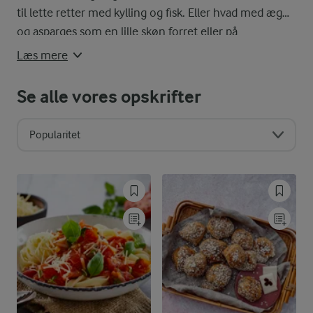
til lette retter med kylling og fisk. Eller hvad med æg
og asparges som en lille skøn forret eller på
frokostbordet?
Læs mere
Se alle vores opskrifter
Popularitet