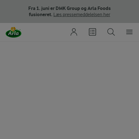
Fra 1. juni er DMK Group og Arla Foods
fusioneret.
Læs pressemeddelelsen her