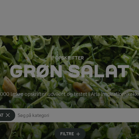
OPSKRIFTER
GRØN SALAT
000 lækre opskrifter udviklet og testet i Arla Inspirationskøk
AT
Søg på kategori
Indtast søgeord for at søge
FILTRE