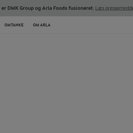
ni er DMK Group og Arla Foods fusioneret.
Læs pressemedde
OMTANKE
OM ARLA