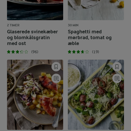
2 TIMER
30 MIN
Glaserede svinekæber
Spaghetti med
og blomkålsgratin
mørbrad, tomat og
med ost
æble
(96)
(19)