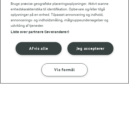
Bruge præcise geografiske placeringsoplysninger. Aktivt scanne
enhedskarakteristika til identifikation. Opbevare og/eller tilgå
oplysninger på en enhed. Tilpasset annoncering og indhold,
annoncerings- og indholdsmåling, målgruppeundersøgelser og
udvikling af tjenester.
Liste over partnere (leverandører)
Afvis alle
Jeg accepterer
Vis formål
10 TIMER
45 MIN
Bønnecassoulet med
Grøntsagsgryde med
medister
citrongræs
(7)
(4)