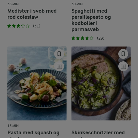
35 MIN
30 MIN
Medister i svøb med
Spaghetti med
rød coleslaw
persillepesto og
kødboller i
(31)
parmasvøb
(29)
15 MIN
Pasta med squash og
Skinkeschnitzler med