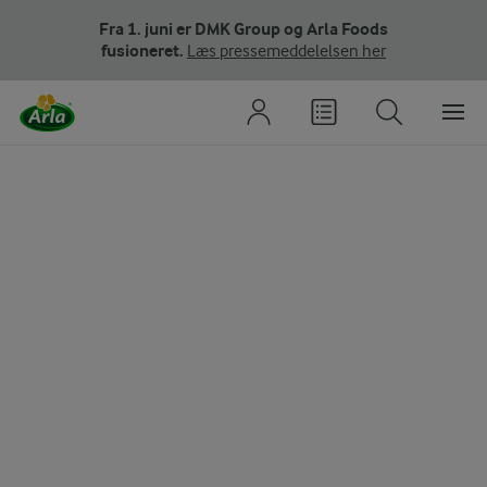
Fra 1. juni er DMK Group og Arla Foods
fusioneret.
Læs pressemeddelelsen her