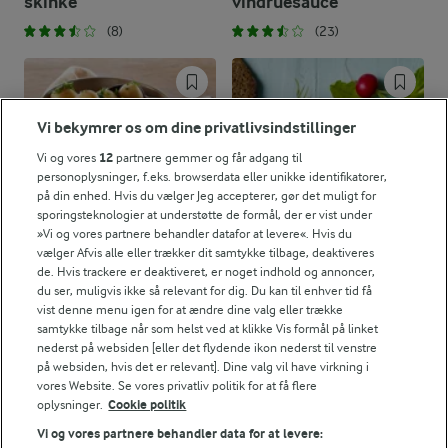
skinke
vindruesauce
(8)
(23)
Vi bekymrer os om dine privatlivsindstillinger
Vi og vores
12
partnere gemmer og får adgang til
personoplysninger, f.eks. browserdata eller unikke identifikatorer,
på din enhed. Hvis du vælger Jeg accepterer, gør det muligt for
sporingsteknologier at understøtte de formål, der er vist under
»Vi og vores partnere behandler datafor at levere«. Hvis du
vælger Afvis alle eller trækker dit samtykke tilbage, deaktiveres
de. Hvis trackere er deaktiveret, er noget indhold og annoncer,
du ser, muligvis ikke så relevant for dig. Du kan til enhver tid få
vist denne menu igen for at ændre dine valg eller trække
1 TIME 25 MIN
20 MIN
samtykke tilbage når som helst ved at klikke Vis formål på linket
Fyldte hvidkålspakker
Salat med kartofler,
nederst på websiden [eller det flydende ikon nederst til venstre
med råkost og
dild og smilende æg
på websiden, hvis det er relevant]. Dine valg vil have virkning i
kaperssauce
vores Website. Se vores privatliv politik for at få flere
(32)
oplysninger.
Cookie politik
(7)
Vi og vores partnere behandler data for at levere: