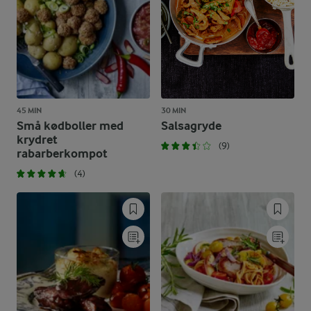
45 MIN
30 MIN
Små kødboller med
Salsagryde
krydret
(9)
rabarberkompot
(4)