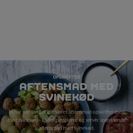
OPSKRIFTER
AFTENSMAD MED
SVINEKØD
Vi har her samlet alle vores aftensmad opskrifter med
med svinekød - Lad dig inspirere og servér spændende
aftensmad med svinekød.