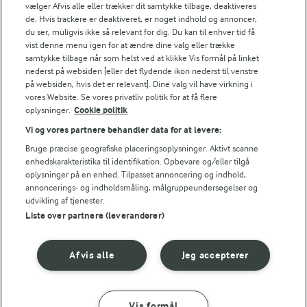
vælger Afvis alle eller trækker dit samtykke tilbage, deaktiveres
de. Hvis trackere er deaktiveret, er noget indhold og annoncer,
du ser, muligvis ikke så relevant for dig. Du kan til enhver tid få
vist denne menu igen for at ændre dine valg eller trække
samtykke tilbage når som helst ved at klikke Vis formål på linket
15 MIN
1 TIME 5 MIN
nederst på websiden [eller det flydende ikon nederst til venstre
Kirsebærsauce
Små ice surprise
på websiden, hvis det er relevant]. Dine valg vil have virkning i
(18)
(10)
vores Website. Se vores privatliv politik for at få flere
oplysninger.
Cookie politik
Vi og vores partnere behandler data for at levere:
Bruge præcise geografiske placeringsoplysninger. Aktivt scanne
enhedskarakteristika til identifikation. Opbevare og/eller tilgå
oplysninger på en enhed. Tilpasset annoncering og indhold,
annoncerings- og indholdsmåling, målgruppeundersøgelser og
udvikling af tjenester.
Liste over partnere (leverandører)
Afvis alle
Jeg accepterer
1 TIME
10 TIMER
Dessertpizza med
Vaniljefromage
Vis formål