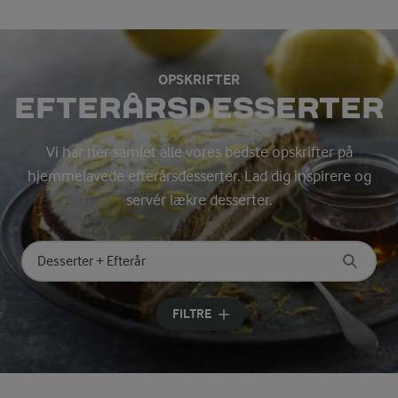
OPSKRIFTER
EFTERÅRSDESSERTER
Vi har her samlet alle vores bedste opskrifter på
hjemmelavede efterårsdesserter. Lad dig inspirere og
servér lækre desserter.
Søg på kategori
Indtast søgeord for at søge
FILTRE