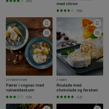
(55)
med citron
(96)
23 TIMER 59 MIN
2 TIMER
Pærer i cognac med
Roulade med
valnøddeskum
chokolade og fersken
(10)
(12)