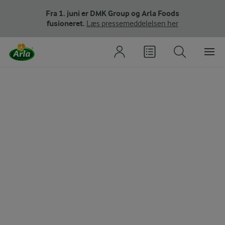
Fra 1. juni er DMK Group og Arla Foods
fusioneret.
Læs pressemeddelelsen her