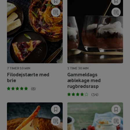
7 TIMER 10 MIN
1 TIME 30 MIN
Filodejstærte med
Gammeldags
brie
æblekage med
rugbrødsrasp
(8)
(34)