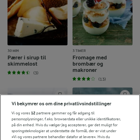
30 MIN
3 TIMER
Pærer i sirup til
Fromage med
skimmelost
brombær og
makroner
(3)
(13)
Vi bekymrer os om dine privatlivsindstillinger
Vi og vores
12
partnere gemmer og får adgang til
personoplysninger, f.eks. browserdata eller unikke identifikatorer,
på din enhed. Hvis du vælger Jeg accepterer, gør det muligt for
sporingsteknologier at understøtte de formål, der er vist under
»Vi og vores partnere behandler datafor at levere«. Hvis du