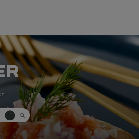
ER
ken