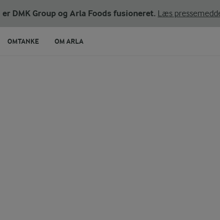
ni er DMK Group og Arla Foods fusioneret.
Læs pressemedde
OMTANKE
OM ARLA