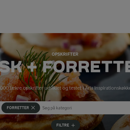
OPSKRIFTER
ISK + FORRETT
000 lækre opskrifter udviklet og testet i Arla Inspirationskøk
FORRETTER
Søg på kategori
Indtast søgeord for at søge
FILTRE