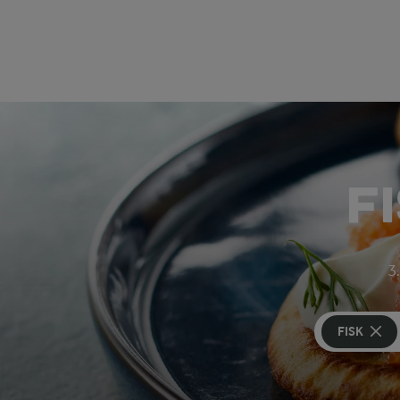
F
3.
FISK